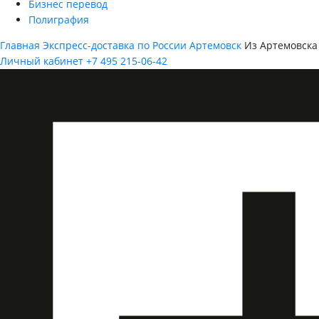
Бизнес перевод
Полиграфия
Главная
Экспресс-доставка по России
Артемовск
Из Артемовска
Личный кабинет
+7 495 215-06-42