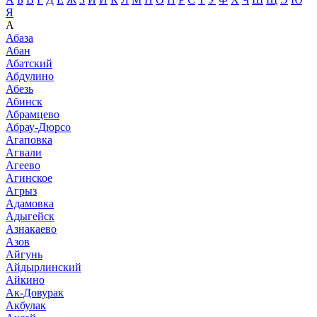
Я
А
Абаза
Абан
Абатский
Абдулино
Абезь
Абинск
Абрамцево
Абрау-Дюрсо
Агаповка
Агвали
Агеево
Агинское
Агрыз
Адамовка
Адыгейск
Азнакаево
Азов
Айгунь
Айдырлинский
Айкино
Ак-Довурак
Акбулак