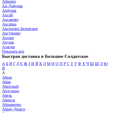
Айкино
Ак-Довурак
Акбулак
Аксай
Аксаково
Аксарка
Аксеново-Зиловское
Аксубаево
Акташ
Акуша
Алагир
Показать все
Быстрая доставка в Большое Солдатское
А
Б
В
Г
Д
Е
Ж
З
И
Й
К
Л
М
Н
О
П
Р
С
Т
У
Ф
Х
Ч
Ш
Щ
Э
Ю
Я
А
Абаза
Абан
Абатский
Абдулино
Абезь
Абинск
Абрамцево
Абрау-Дюрсо