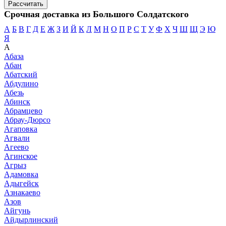
Срочная доставка из Большого Солдатского
А
Б
В
Г
Д
Е
Ж
З
И
Й
К
Л
М
Н
О
П
Р
С
Т
У
Ф
Х
Ч
Ш
Щ
Э
Ю
Я
А
Абаза
Абан
Абатский
Абдулино
Абезь
Абинск
Абрамцево
Абрау-Дюрсо
Агаповка
Агвали
Агеево
Агинское
Агрыз
Адамовка
Адыгейск
Азнакаево
Азов
Айгунь
Айдырлинский