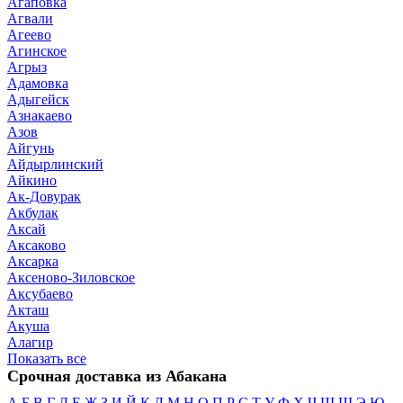
Агаповка
Агвали
Агеево
Агинское
Агрыз
Адамовка
Адыгейск
Азнакаево
Азов
Айгунь
Айдырлинский
Айкино
Ак-Довурак
Акбулак
Аксай
Аксаково
Аксарка
Аксеново-Зиловское
Аксубаево
Акташ
Акуша
Алагир
Показать все
Срочная доставка из Абакана
А
Б
В
Г
Д
Е
Ж
З
И
Й
К
Л
М
Н
О
П
Р
С
Т
У
Ф
Х
Ч
Ш
Щ
Э
Ю