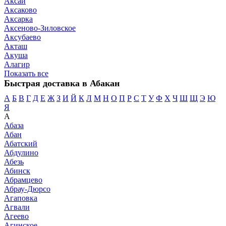
Аксай
Аксаково
Аксарка
Аксеново-Зиловское
Аксубаево
Акташ
Акуша
Алагир
Показать все
Быстрая доставка в Абакан
А
Б
В
Г
Д
Е
Ж
З
И
Й
К
Л
М
Н
О
П
Р
С
Т
У
Ф
Х
Ч
Ш
Щ
Э
Ю
Я
А
Абаза
Абан
Абатский
Абдулино
Абезь
Абинск
Абрамцево
Абрау-Дюрсо
Агаповка
Агвали
Агеево
Агинское