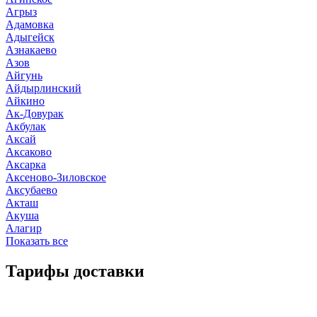
Агрыз
Адамовка
Адыгейск
Азнакаево
Азов
Айгунь
Айдырлинский
Айкино
Ак-Довурак
Акбулак
Аксай
Аксаково
Аксарка
Аксеново-Зиловское
Аксубаево
Акташ
Акуша
Алагир
Показать все
Тарифы доставки