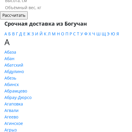
Срочная доставка из Богучан
А
Б
В
Г
Д
Е
Ж
З
И
Й
К
Л
М
Н
О
П
Р
С
Т
У
Ф
Х
Ч
Ш
Щ
Э
Ю
Я
А
Абаза
Абан
Абатский
Абдулино
Абезь
Абинск
Абрамцево
Абрау-Дюрсо
Агаповка
Агвали
Агеево
Агинское
Агрыз