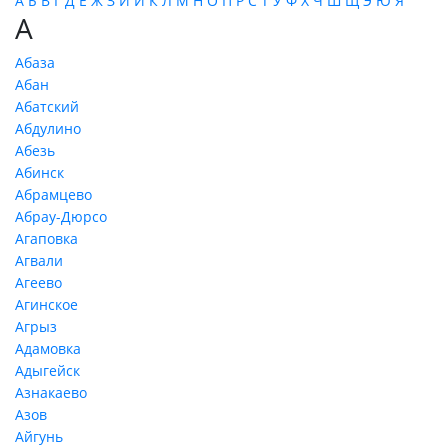
А
Б
В
Г
Д
Е
Ж
З
И
Й
К
Л
М
Н
О
П
Р
С
Т
У
Ф
Х
Ч
Ш
Щ
Э
Ю
Я
А
Абаза
Абан
Абатский
Абдулино
Абезь
Абинск
Абрамцево
Абрау-Дюрсо
Агаповка
Агвали
Агеево
Агинское
Агрыз
Адамовка
Адыгейск
Азнакаево
Азов
Айгунь