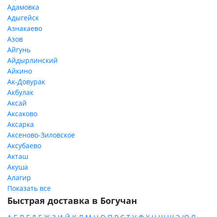
Адамовка
Адыгейск
Азнакаево
Азов
Айгунь
Айдырлинский
Айкино
Ак-Довурак
Акбулак
Аксай
Аксаково
Аксарка
Аксеново-Зиловское
Аксубаево
Акташ
Акуша
Алагир
Показать все
Быстрая доставка в Богучан