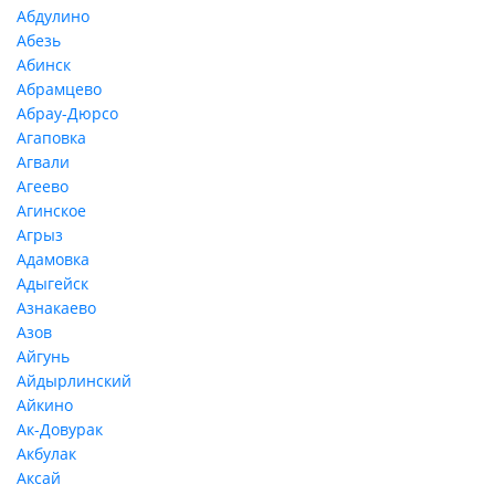
Абдулино
Абезь
Абинск
Абрамцево
Абрау-Дюрсо
Агаповка
Агвали
Агеево
Агинское
Агрыз
Адамовка
Адыгейск
Азнакаево
Азов
Айгунь
Айдырлинский
Айкино
Ак-Довурак
Акбулак
Аксай