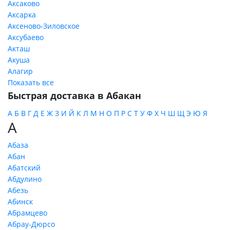
Аксаково
Аксарка
Аксеново-Зиловское
Аксубаево
Акташ
Акуша
Алагир
Показать все
Быстрая доставка в Абакан
А
Б
В
Г
Д
Е
Ж
З
И
Й
К
Л
М
Н
О
П
Р
С
Т
У
Ф
Х
Ч
Ш
Щ
Э
Ю
Я
А
Абаза
Абан
Абатский
Абдулино
Абезь
Абинск
Абрамцево
Абрау-Дюрсо