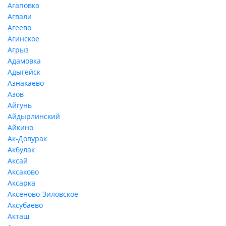
Агаповка
Агвали
Агеево
Агинское
Агрыз
Адамовка
Адыгейск
Азнакаево
Азов
Айгунь
Айдырлинский
Айкино
Ак-Довурак
Акбулак
Аксай
Аксаково
Аксарка
Аксеново-Зиловское
Аксубаево
Акташ