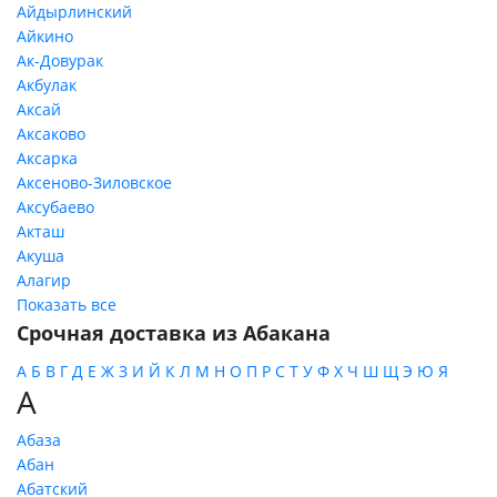
Айдырлинский
Айкино
Ак-Довурак
Акбулак
Аксай
Аксаково
Аксарка
Аксеново-Зиловское
Аксубаево
Акташ
Акуша
Алагир
Показать все
Срочная доставка из Абакана
А
Б
В
Г
Д
Е
Ж
З
И
Й
К
Л
М
Н
О
П
Р
С
Т
У
Ф
Х
Ч
Ш
Щ
Э
Ю
Я
А
Абаза
Абан
Абатский