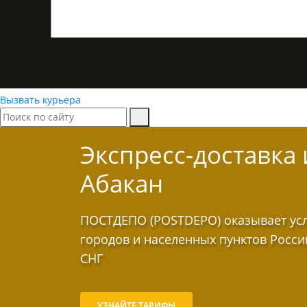
Вызвать курьера
Экспресс-доставка
Абакан
ПОСТДЕПО (POSTDEPO) оказывает услу
городов и населенных пунктов Росси
СНГ
УЗНАЙТЕ ТАРИФЫ