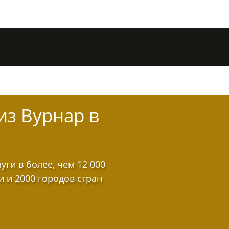
из Вурнар в
ги в более, чем 12 000
и и 2000 городов стран