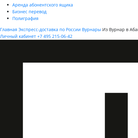
Аренда абонентского ящика
Бизнес перевод
Полиграфия
Главная
Экспресс-доставка по России
Вурнары
Из Вурнар в Аба
Личный кабинет
+7 495 215-06-42