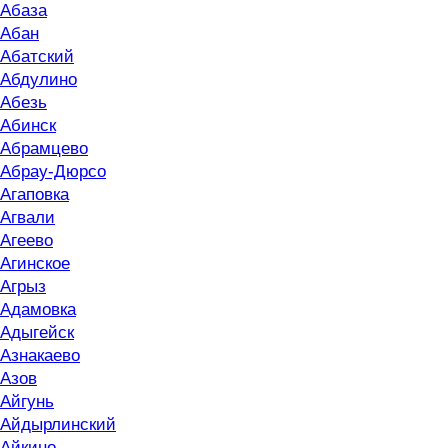
Абаза
Абан
Абатский
Абдулино
Абезь
Абинск
Абрамцево
Абрау-Дюрсо
Агаповка
Агвали
Агеево
Агинское
Агрыз
Адамовка
Адыгейск
Азнакаево
Азов
Айгунь
Айдырлинский
Айкино