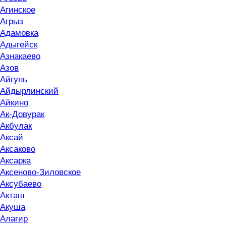
Агинское
Агрыз
Адамовка
Адыгейск
Азнакаево
Азов
Айгунь
Айдырлинский
Айкино
Ак-Довурак
Акбулак
Аксай
Аксаково
Аксарка
Аксеново-Зиловское
Аксубаево
Акташ
Акуша
Алагир