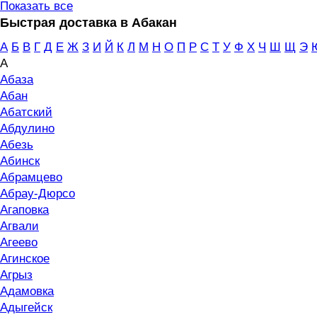
Показать все
Быстрая доставка в Абакан
А
Б
В
Г
Д
Е
Ж
З
И
Й
К
Л
М
Н
О
П
Р
С
Т
У
Ф
Х
Ч
Ш
Щ
Э
А
Абаза
Абан
Абатский
Абдулино
Абезь
Абинск
Абрамцево
Абрау-Дюрсо
Агаповка
Агвали
Агеево
Агинское
Агрыз
Адамовка
Адыгейск