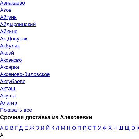
Азнакаево
Азов
Айгунь
Айдырлинский
Айкино
Ак-Довурак
Акбулак
Аксай
Аксаково
Аксарка
Аксеново-Зиловское
Аксубаево
Акташ
Акуша
Алагир
Показать все
Срочная доставка из Алексеевки
А
Б
В
Г
Д
Е
Ж
З
И
Й
К
Л
М
Н
О
П
Р
С
Т
У
Ф
Х
Ч
Ш
Щ
Э
А