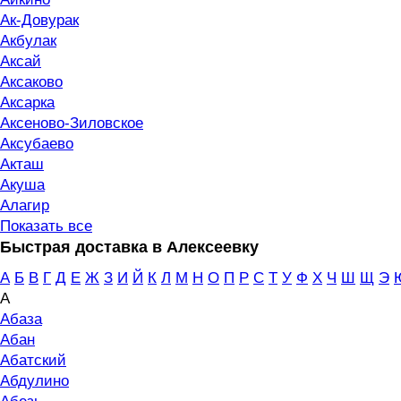
Ак-Довурак
Акбулак
Аксай
Аксаково
Аксарка
Аксеново-Зиловское
Аксубаево
Акташ
Акуша
Алагир
Показать все
Быстрая доставка в Алексеевку
А
Б
В
Г
Д
Е
Ж
З
И
Й
К
Л
М
Н
О
П
Р
С
Т
У
Ф
Х
Ч
Ш
Щ
Э
А
Абаза
Абан
Абатский
Абдулино