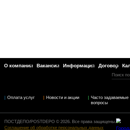
О компании
Вакансии
Информация
Договор
Ка
Оплата услуг
Новости и акции
Часто задаваемые
вопросы
ПОСТДЕПО/POSTDEPO © 2026. Все права защищены.
Соглашение об обработке персональных данных
Город