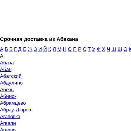
Срочная доставка из Абакана
А
Б
В
Г
Д
Е
Ж
З
И
Й
К
Л
М
Н
О
П
Р
С
Т
У
Ф
Х
Ч
Ш
Щ
Э
А
Абаза
Абан
Абатский
Абдулино
Абезь
Абинск
Абрамцево
Абрау-Дюрсо
Агаповка
Агвали
Агеево