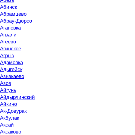
Абезь
Абинск
Абрамцево
Абрау-Дюрсо
Агаповка
Агвали
Агеево
Агинское
Агрыз
Адамовка
Адыгейск
Азнакаево
Азов
Айгунь
Айдырлинский
Айкино
Ак-Довурак
Акбулак
Аксай
Аксаково