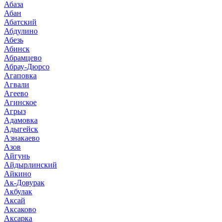
Абаза
Абан
Абатский
Абдулино
Абезь
Абинск
Абрамцево
Абрау-Дюрсо
Агаповка
Агвали
Агеево
Агинское
Агрыз
Адамовка
Адыгейск
Азнакаево
Азов
Айгунь
Айдырлинский
Айкино
Ак-Довурак
Акбулак
Аксай
Аксаково
Аксарка