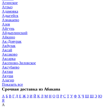
Агинское
Агрыз
Адамовка
Адыгейск
Азнакаево
Азов
Айгунь
Айдырлинский
Айкино
Ак-Довурак
Акбулак
Аксай
Аксаково
Аксарка
Аксеново-Зиловское
Аксубаево
Акташ
Акуша
Алагир
Показать все
Срочная доставка из Абакана
А
Б
В
Г
Д
Е
Ж
З
И
Й
К
Л
М
Н
О
П
Р
С
Т
У
Ф
Х
Ч
Ш
Щ
Э
Ю
Я
А