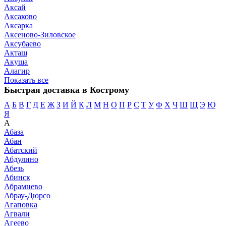
Аксай
Аксаково
Аксарка
Аксеново-Зиловское
Аксубаево
Акташ
Акуша
Алагир
Показать все
Быстрая доставка в Кострому
А
Б
В
Г
Д
Е
Ж
З
И
Й
К
Л
М
Н
О
П
Р
С
Т
У
Ф
Х
Ч
Ш
Щ
Э
Ю
Я
А
Абаза
Абан
Абатский
Абдулино
Абезь
Абинск
Абрамцево
Абрау-Дюрсо
Агаповка
Агвали
Агеево