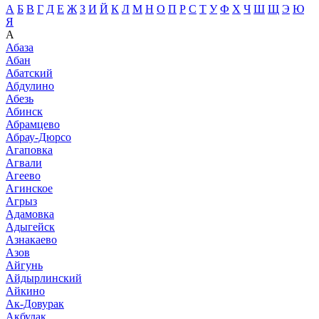
А
Б
В
Г
Д
Е
Ж
З
И
Й
К
Л
М
Н
О
П
Р
С
Т
У
Ф
Х
Ч
Ш
Щ
Э
Ю
Я
А
Абаза
Абан
Абатский
Абдулино
Абезь
Абинск
Абрамцево
Абрау-Дюрсо
Агаповка
Агвали
Агеево
Агинское
Агрыз
Адамовка
Адыгейск
Азнакаево
Азов
Айгунь
Айдырлинский
Айкино
Ак-Довурак
Акбулак