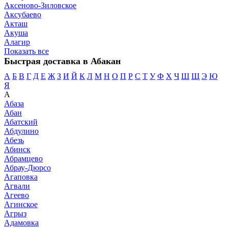
Аксеново-Зиловское
Аксубаево
Акташ
Акуша
Алагир
Показать все
Быстрая доставка в Абакан
А
Б
В
Г
Д
Е
Ж
З
И
Й
К
Л
М
Н
О
П
Р
С
Т
У
Ф
Х
Ч
Ш
Щ
Э
Ю
Я
А
Абаза
Абан
Абатский
Абдулино
Абезь
Абинск
Абрамцево
Абрау-Дюрсо
Агаповка
Агвали
Агеево
Агинское
Агрыз
Адамовка