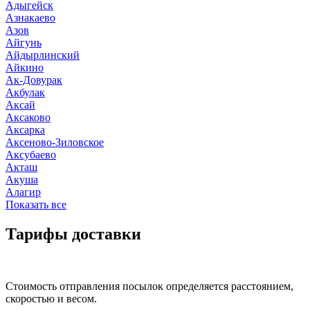
Адыгейск
Азнакаево
Азов
Айгунь
Айдырлинский
Айкино
Ак-Довурак
Акбулак
Аксай
Аксаково
Аксарка
Аксеново-Зиловское
Аксубаево
Акташ
Акуша
Алагир
Показать все
Тарифы доставки
Стоимость отправления посылок определяется расстоянием,
скоростью и весом.