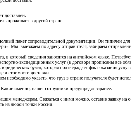
рской доставки:
ет доставлен.
тель проживает в другой стране.
олный пакет сопроводительной документации. Он типичен для в
вери». Мы выезжаем по адресу отправителя, забираем отправлен
, в который сведения заносятся на английском языке. Потребует
нспортно-экспедиционных услуг (в договоре прописаны все обяза
 юридических бумаг, которая подтверждает факт оказания услуг
де и стоимости доставки.
м необходимо указать, что груз в стране получателя будет испол
 Какие именно, наши сотрудники предупредят заранее.
шим менеджерам. Связаться с ними можно, оставив заявку на об
ть из любой точки России.