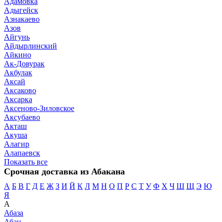
Адамовка
Адыгейск
Азнакаево
Азов
Айгунь
Айдырлинский
Айкино
Ак-Довурак
Акбулак
Аксай
Аксаково
Аксарка
Аксеново-Зиловское
Аксубаево
Акташ
Акуша
Алагир
Алапаевск
Показать все
Срочная доставка из Абакана
А
Б
В
Г
Д
Е
Ж
З
И
Й
К
Л
М
Н
О
П
Р
С
Т
У
Ф
Х
Ч
Ш
Щ
Э
Ю
Я
А
Абаза
Абан