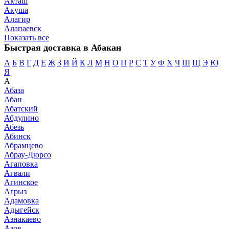
Акташ
Акуша
Алагир
Алапаевск
Показать все
Быстрая доставка в Абакан
А
Б
В
Г
Д
Е
Ж
З
И
Й
К
Л
М
Н
О
П
Р
С
Т
У
Ф
Х
Ч
Ш
Щ
Э
Ю
Я
А
Абаза
Абан
Абатский
Абдулино
Абезь
Абинск
Абрамцево
Абрау-Дюрсо
Агаповка
Агвали
Агинское
Агрыз
Адамовка
Адыгейск
Азнакаево
Азов