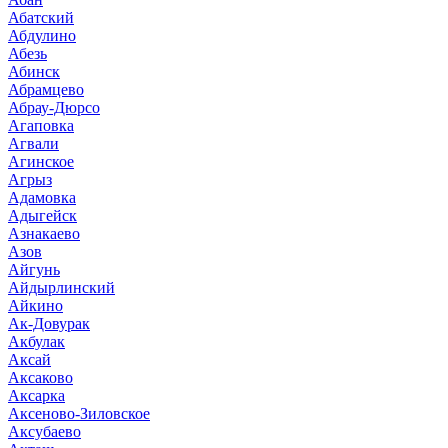
Абатский
Абдулино
Абезь
Абинск
Абрамцево
Абрау-Дюрсо
Агаповка
Агвали
Агинское
Агрыз
Адамовка
Адыгейск
Азнакаево
Азов
Айгунь
Айдырлинский
Айкино
Ак-Довурак
Акбулак
Аксай
Аксаково
Аксарка
Аксеново-Зиловское
Аксубаево