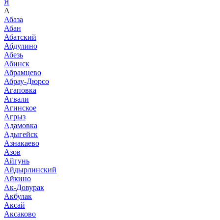
Я
А
Абаза
Абан
Абатский
Абдулино
Абезь
Абинск
Абрамцево
Абрау-Дюрсо
Агаповка
Агвали
Агинское
Агрыз
Адамовка
Адыгейск
Азнакаево
Азов
Айгунь
Айдырлинский
Айкино
Ак-Довурак
Акбулак
Аксай
Аксаково