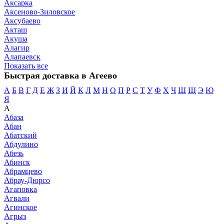
Аксарка
Аксеново-Зиловское
Аксубаево
Акташ
Акуша
Алагир
Алапаевск
Показать все
Быстрая доставка в Агеево
А
Б
В
Г
Д
Е
Ж
З
И
Й
К
Л
М
Н
О
П
Р
С
Т
У
Ф
Х
Ч
Ш
Щ
Э
Ю
Я
А
Абаза
Абан
Абатский
Абдулино
Абезь
Абинск
Абрамцево
Абрау-Дюрсо
Агаповка
Агвали
Агинское
Агрыз