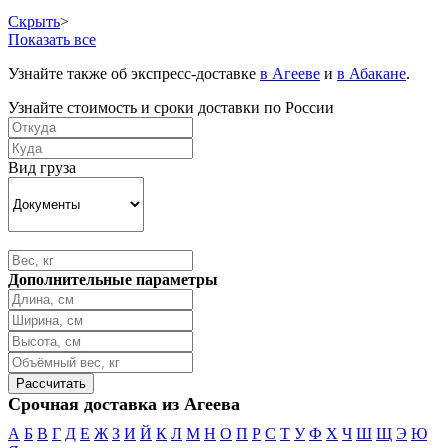
Скрыть
>
Показать все
Узнайте также об экспресс-доставке
в Агееве
и
в Абакане
.
Узнайте стоимость и сроки доставки по России
Вид груза
Дополнительные параметры
Срочная доставка из Агеева
А
Б
В
Г
Д
Е
Ж
З
И
Й
К
Л
М
Н
О
П
Р
С
Т
У
Ф
Х
Ч
Ш
Щ
Э
Ю