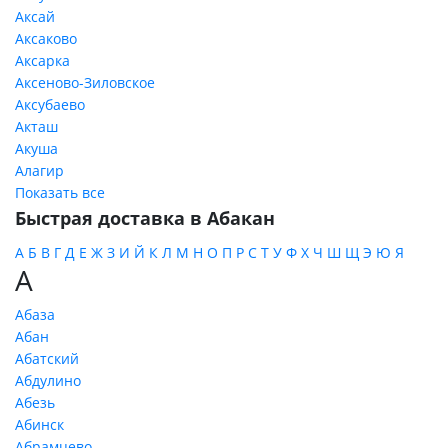
Аксай
Аксаково
Аксарка
Аксеново-Зиловское
Аксубаево
Акташ
Акуша
Алагир
Показать все
Быстрая доставка в Абакан
А
Б
В
Г
Д
Е
Ж
З
И
Й
К
Л
М
Н
О
П
Р
С
Т
У
Ф
Х
Ч
Ш
Щ
Э
Ю
Я
А
Абаза
Абан
Абатский
Абдулино
Абезь
Абинск
Абрамцево