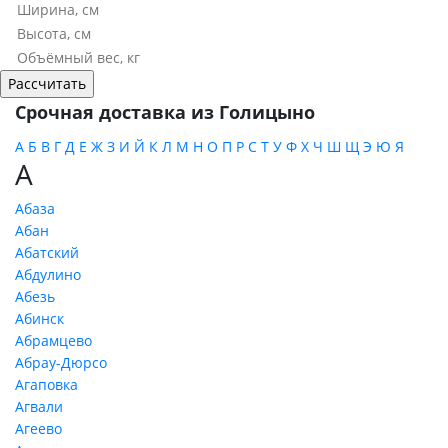
Срочная доставка из Голицыно
А
Б
В
Г
Д
Е
Ж
З
И
Й
К
Л
М
Н
О
П
Р
С
Т
У
Ф
Х
Ч
Ш
Щ
Э
Ю
Я
А
Абаза
Абан
Абатский
Абдулино
Абезь
Абинск
Абрамцево
Абрау-Дюрсо
Агаповка
Агвали
Агеево