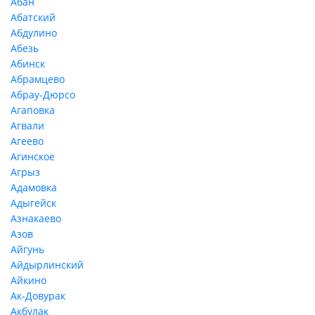
Абан
Абатский
Абдулино
Абезь
Абинск
Абрамцево
Абрау-Дюрсо
Агаповка
Агвали
Агеево
Агинское
Агрыз
Адамовка
Адыгейск
Азнакаево
Азов
Айгунь
Айдырлинский
Айкино
Ак-Довурак
Акбулак