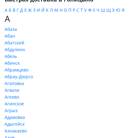
А
Б
В
Г
Д
Е
Ж
З
И
Й
К
Л
М
Н
О
П
Р
С
Т
У
Ф
Х
Ч
Ш
Щ
Э
Ю
Я
А
Абаза
Абан
Абатский
Абдулино
Абезь
Абинск
Абрамцево
Абрау-Дюрсо
Агаповка
Агвали
Агеево
Агинское
Агрыз
Адамовка
Адыгейск
Азнакаево
Азов