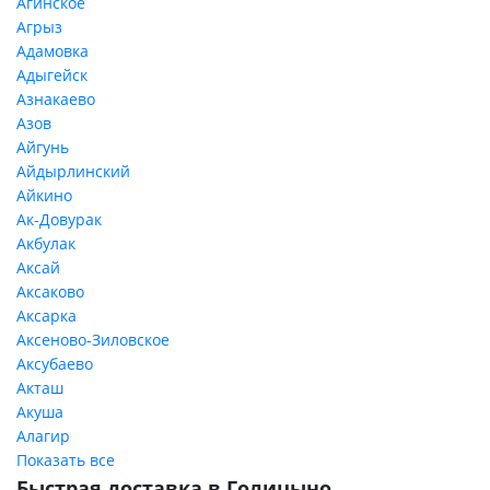
Агинское
Агрыз
Адамовка
Адыгейск
Азнакаево
Азов
Айгунь
Айдырлинский
Айкино
Ак-Довурак
Акбулак
Аксай
Аксаково
Аксарка
Аксеново-Зиловское
Аксубаево
Акташ
Акуша
Алагир
Показать все
Быстрая доставка в Голицыно