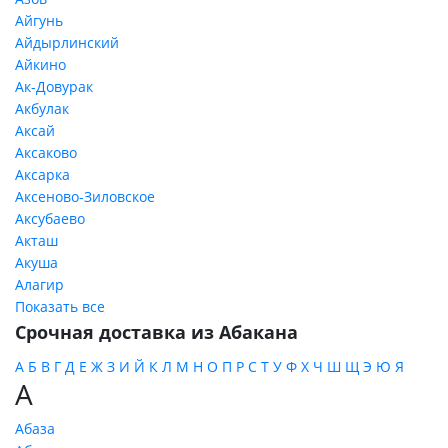
Айгунь
Айдырлинский
Айкино
Ак-Довурак
Акбулак
Аксай
Аксаково
Аксарка
Аксеново-Зиловское
Аксубаево
Акташ
Акуша
Алагир
Показать все
Срочная доставка из Абакана
А
Б
В
Г
Д
Е
Ж
З
И
Й
К
Л
М
Н
О
П
Р
С
Т
У
Ф
Х
Ч
Ш
Щ
Э
Ю
Я
А
Абаза