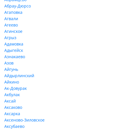
Абрау-Дюрсо
Агаповка
Агвали
Агеево
Агинское
Агрыз
Адамовка
Адыгейск
Азнакаево
Азов
Айгунь
Айдырлинский
Айкино
Ак-Довурак
Акбулак
Аксай
Аксаково
Аксарка
Аксеново-Зиловское
Аксубаево