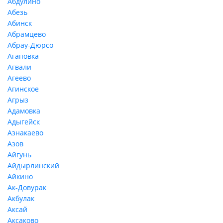
Абдулино
Абезь
Абинск
Абрамцево
Абрау-Дюрсо
Агаповка
Агвали
Агеево
Агинское
Агрыз
Адамовка
Адыгейск
Азнакаево
Азов
Айгунь
Айдырлинский
Айкино
Ак-Довурак
Акбулак
Аксай
Аксаково