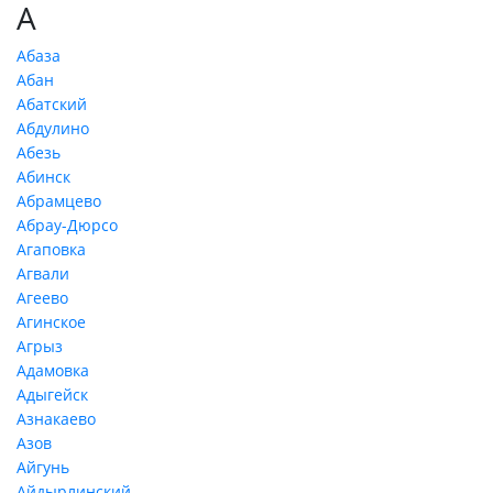
А
Абаза
Абан
Абатский
Абдулино
Абезь
Абинск
Абрамцево
Абрау-Дюрсо
Агаповка
Агвали
Агеево
Агинское
Агрыз
Адамовка
Адыгейск
Азнакаево
Азов
Айгунь
Айдырлинский