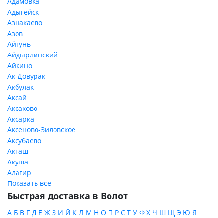
Адамовка
Адыгейск
Азнакаево
Азов
Айгунь
Айдырлинский
Айкино
Ак-Довурак
Акбулак
Аксай
Аксаково
Аксарка
Аксеново-Зиловское
Аксубаево
Акташ
Акуша
Алагир
Показать все
Быстрая доставка в Волот
А
Б
В
Г
Д
Е
Ж
З
И
Й
К
Л
М
Н
О
П
Р
С
Т
У
Ф
Х
Ч
Ш
Щ
Э
Ю
Я