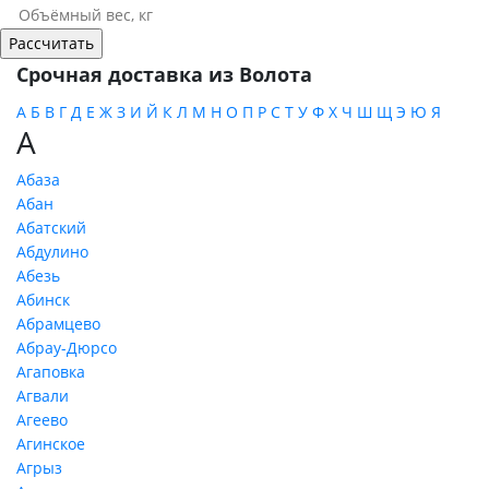
Срочная доставка из Волота
А
Б
В
Г
Д
Е
Ж
З
И
Й
К
Л
М
Н
О
П
Р
С
Т
У
Ф
Х
Ч
Ш
Щ
Э
Ю
Я
А
Абаза
Абан
Абатский
Абдулино
Абезь
Абинск
Абрамцево
Абрау-Дюрсо
Агаповка
Агвали
Агеево
Агинское
Агрыз