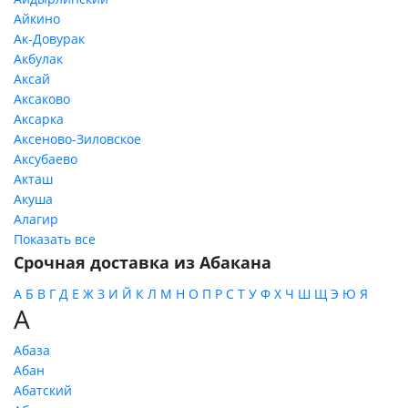
Айкино
Ак-Довурак
Акбулак
Аксай
Аксаково
Аксарка
Аксеново-Зиловское
Аксубаево
Акташ
Акуша
Алагир
Показать все
Срочная доставка из Абакана
А
Б
В
Г
Д
Е
Ж
З
И
Й
К
Л
М
Н
О
П
Р
С
Т
У
Ф
Х
Ч
Ш
Щ
Э
Ю
Я
А
Абаза
Абан
Абатский