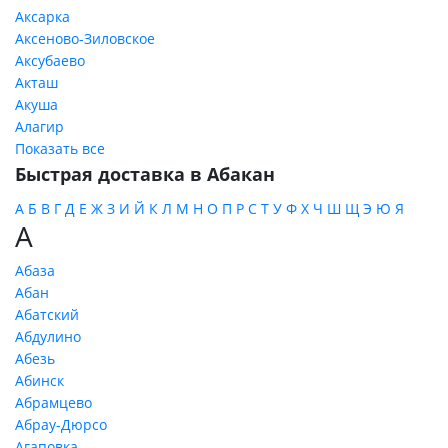
Аксарка
Аксеново-Зиловское
Аксубаево
Акташ
Акуша
Алагир
Показать все
Быстрая доставка в Абакан
А
Б
В
Г
Д
Е
Ж
З
И
Й
К
Л
М
Н
О
П
Р
С
Т
У
Ф
Х
Ч
Ш
Щ
Э
Ю
Я
А
Абаза
Абан
Абатский
Абдулино
Абезь
Абинск
Абрамцево
Абрау-Дюрсо
Агаповка