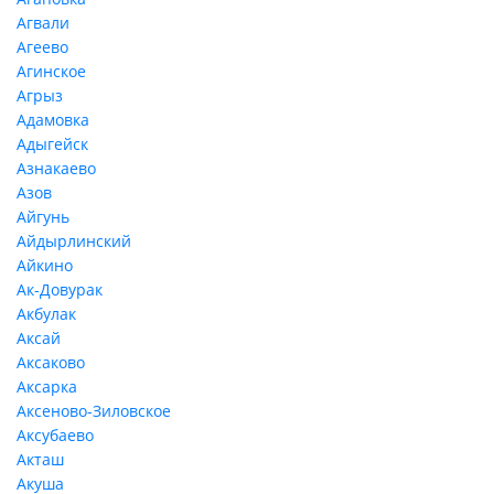
Агвали
Агеево
Агинское
Агрыз
Адамовка
Адыгейск
Азнакаево
Азов
Айгунь
Айдырлинский
Айкино
Ак-Довурак
Акбулак
Аксай
Аксаково
Аксарка
Аксеново-Зиловское
Аксубаево
Акташ
Акуша