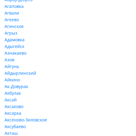
Агаповка
Агвали
Агеево
Агинское
Агрыз
Адамовка
Адыгейск
Азнакаево
Азов
Айгунь
Айдырлинский
Айкино
Ак-Довурак
Акбулак
Аксай
Аксаково
Аксарка
Аксеново-Зиловское
Аксубаево
Акташ