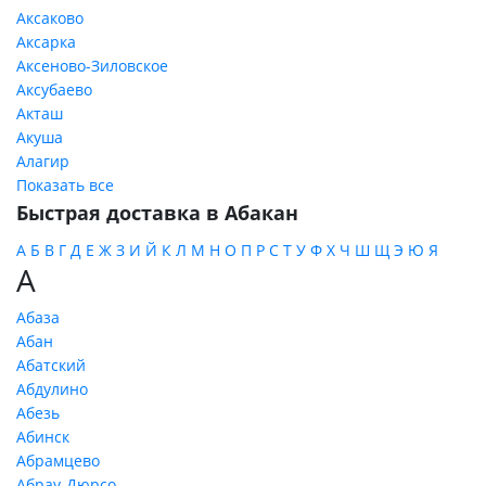
Аксаково
Аксарка
Аксеново-Зиловское
Аксубаево
Акташ
Акуша
Алагир
Показать все
Быстрая доставка в Абакан
А
Б
В
Г
Д
Е
Ж
З
И
Й
К
Л
М
Н
О
П
Р
С
Т
У
Ф
Х
Ч
Ш
Щ
Э
Ю
Я
А
Абаза
Абан
Абатский
Абдулино
Абезь
Абинск
Абрамцево
Абрау-Дюрсо