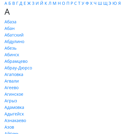
А
Б
В
Г
Д
Е
Ж
З
И
Й
К
Л
М
Н
О
П
Р
С
Т
У
Ф
Х
Ч
Ш
Щ
Э
Ю
Я
А
Абаза
Абан
Абатский
Абдулино
Абезь
Абинск
Абрамцево
Абрау-Дюрсо
Агаповка
Агвали
Агеево
Агинское
Агрыз
Адамовка
Адыгейск
Азнакаево
Азов
Айгунь