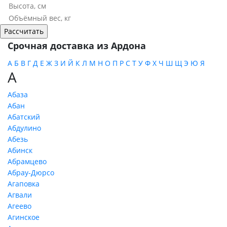
Срочная доставка из Ардона
А
Б
В
Г
Д
Е
Ж
З
И
Й
К
Л
М
Н
О
П
Р
С
Т
У
Ф
Х
Ч
Ш
Щ
Э
Ю
Я
А
Абаза
Абан
Абатский
Абдулино
Абезь
Абинск
Абрамцево
Абрау-Дюрсо
Агаповка
Агвали
Агеево
Агинское