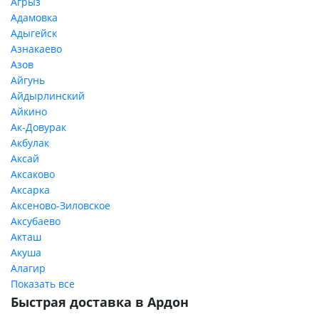
Агрыз
Адамовка
Адыгейск
Азнакаево
Азов
Айгунь
Айдырлинский
Айкино
Ак-Довурак
Акбулак
Аксай
Аксаково
Аксарка
Аксеново-Зиловское
Аксубаево
Акташ
Акуша
Алагир
Показать все
Быстрая доставка в Ардон