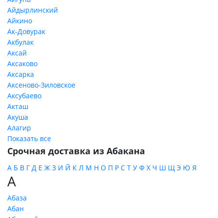
Айдырлинский
Айкино
Ак-Довурак
Акбулак
Аксай
Аксаково
Аксарка
Аксеново-Зиловское
Аксубаево
Акташ
Акуша
Алагир
Показать все
Срочная доставка из Абакана
А
Б
В
Г
Д
Е
Ж
З
И
Й
К
Л
М
Н
О
П
Р
С
Т
У
Ф
Х
Ч
Ш
Щ
Э
Ю
Я
А
Абаза
Абан