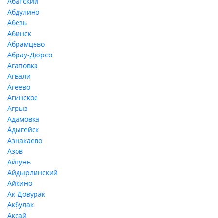
Абатский
Абдулино
Абезь
Абинск
Абрамцево
Абрау-Дюрсо
Агаповка
Агвали
Агеево
Агинское
Агрыз
Адамовка
Адыгейск
Азнакаево
Азов
Айгунь
Айдырлинский
Айкино
Ак-Довурак
Акбулак
Аксай