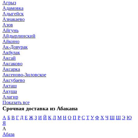
Агрыз
Адамовка
Адыгейск
Азнакаево
Азов
Айгунь
Айдырлинский
Айкино
Ак-Довурак
Акбулак
Аксай
Аксаково
Аксарка
Аксеново-Зиловское
Аксубаево
Акташ
Акуша
Алагир
Показать все
Срочная доставка из Абакана
А
Б
В
Г
Д
Е
Ж
З
И
Й
К
Л
М
Н
О
П
Р
С
Т
У
Ф
Х
Ч
Ш
Щ
Э
Ю
Я
А
Абаза