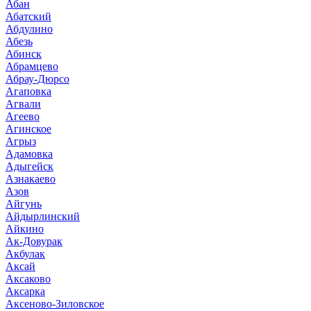
Абан
Абатский
Абдулино
Абезь
Абинск
Абрамцево
Абрау-Дюрсо
Агаповка
Агвали
Агеево
Агинское
Агрыз
Адамовка
Адыгейск
Азнакаево
Азов
Айгунь
Айдырлинский
Айкино
Ак-Довурак
Акбулак
Аксай
Аксаково
Аксарка
Аксеново-Зиловское