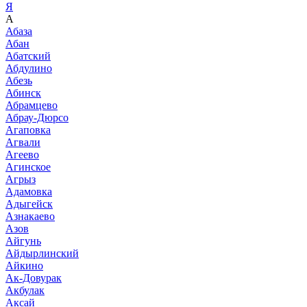
Я
А
Абаза
Абан
Абатский
Абдулино
Абезь
Абинск
Абрамцево
Абрау-Дюрсо
Агаповка
Агвали
Агеево
Агинское
Агрыз
Адамовка
Адыгейск
Азнакаево
Азов
Айгунь
Айдырлинский
Айкино
Ак-Довурак
Акбулак
Аксай