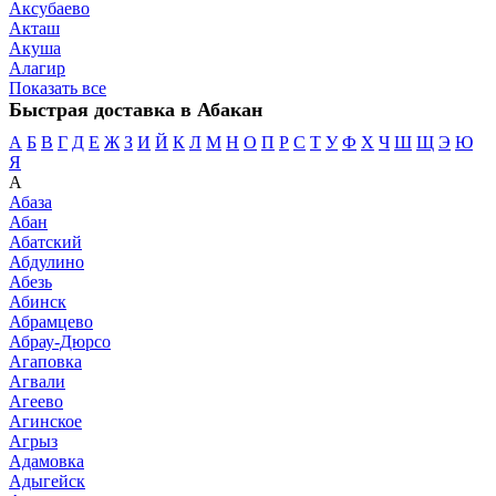
Аксубаево
Акташ
Акуша
Алагир
Показать все
Быстрая доставка в Абакан
А
Б
В
Г
Д
Е
Ж
З
И
Й
К
Л
М
Н
О
П
Р
С
Т
У
Ф
Х
Ч
Ш
Щ
Э
Ю
Я
А
Абаза
Абан
Абатский
Абдулино
Абезь
Абинск
Абрамцево
Абрау-Дюрсо
Агаповка
Агвали
Агеево
Агинское
Агрыз
Адамовка
Адыгейск