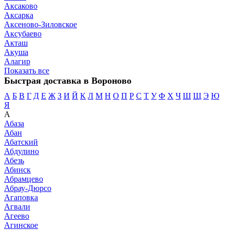
Аксаково
Аксарка
Аксеново-Зиловское
Аксубаево
Акташ
Акуша
Алагир
Показать все
Быстрая доставка в Вороново
А
Б
В
Г
Д
Е
Ж
З
И
Й
К
Л
М
Н
О
П
Р
С
Т
У
Ф
Х
Ч
Ш
Щ
Э
Ю
Я
А
Абаза
Абан
Абатский
Абдулино
Абезь
Абинск
Абрамцево
Абрау-Дюрсо
Агаповка
Агвали
Агеево
Агинское