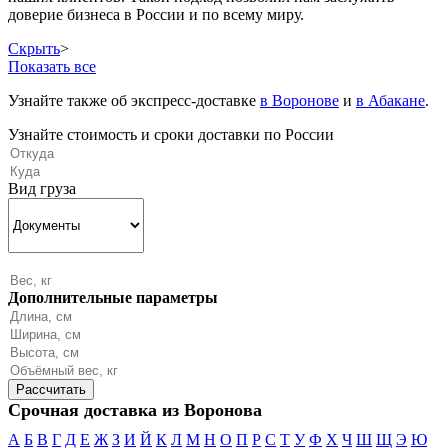
доверие бизнеса в России и по всему миру.
Скрыть
>
Показать все
Узнайте также об экспресс-доставке
в Воронове
и
в Абакане
.
Узнайте стоимость и сроки доставки по России
Вид груза
Дополнительные параметры
Срочная доставка из Воронова
А
Б
В
Г
Д
Е
Ж
З
И
Й
К
Л
М
Н
О
П
Р
С
Т
У
Ф
Х
Ч
Ш
Щ
Э
Ю