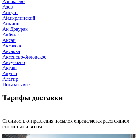
Азнакаево
Азов
Айгунь
Айдырлинский
Айкино
Ак-Довурак
Акбулак
Аксай
Аксаково
Аксарка
Аксеново-Зиловское
Аксубаево
Акташ
Акуша
Алагир
Показать все
Тарифы доставки
Стоимость отправления посылок определяется расстоянием,
скоростью и весом.