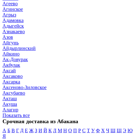
Агеево
Агинское
Агрыз
Адамовка
Адыгейск
Азнакаево
Азов
Айгунь
Айдырлинский
Айкино
Ак-Довурак
Акбулак
Аксай
Аксаково
Аксарка
Аксеново-Зиловское
Аксубаево
Акташ
Акуша
Алагир
Показать все
Срочная доставка из Абакана
А
Б
В
Г
Д
Е
Ж
З
И
Й
К
Л
М
Н
О
П
Р
С
Т
У
Ф
Х
Ч
Ш
Щ
Э
Ю
Я