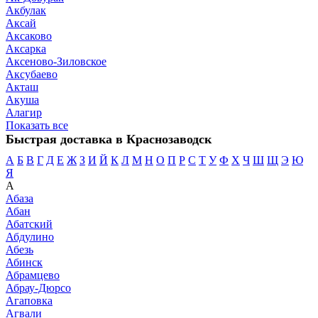
Акбулак
Аксай
Аксаково
Аксарка
Аксеново-Зиловское
Аксубаево
Акташ
Акуша
Алагир
Показать все
Быстрая доставка в Краснозаводск
А
Б
В
Г
Д
Е
Ж
З
И
Й
К
Л
М
Н
О
П
Р
С
Т
У
Ф
Х
Ч
Ш
Щ
Э
Ю
Я
А
Абаза
Абан
Абатский
Абдулино
Абезь
Абинск
Абрамцево
Абрау-Дюрсо
Агаповка
Агвали