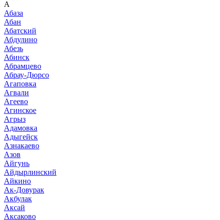
А
Абаза
Абан
Абатский
Абдулино
Абезь
Абинск
Абрамцево
Абрау-Дюрсо
Агаповка
Агвали
Агеево
Агинское
Агрыз
Адамовка
Адыгейск
Азнакаево
Азов
Айгунь
Айдырлинский
Айкино
Ак-Довурак
Акбулак
Аксай
Аксаково