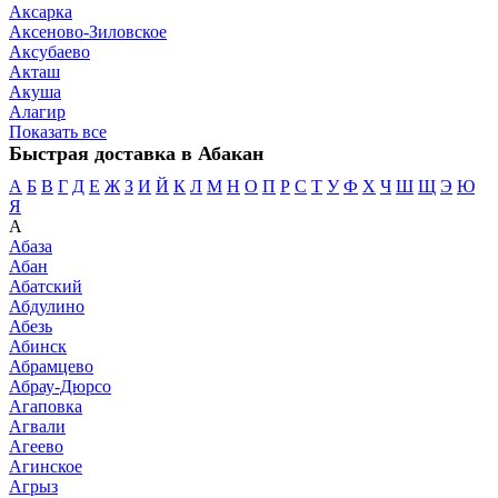
Аксарка
Аксеново-Зиловское
Аксубаево
Акташ
Акуша
Алагир
Показать все
Быстрая доставка в Абакан
А
Б
В
Г
Д
Е
Ж
З
И
Й
К
Л
М
Н
О
П
Р
С
Т
У
Ф
Х
Ч
Ш
Щ
Э
Ю
Я
А
Абаза
Абан
Абатский
Абдулино
Абезь
Абинск
Абрамцево
Абрау-Дюрсо
Агаповка
Агвали
Агеево
Агинское
Агрыз