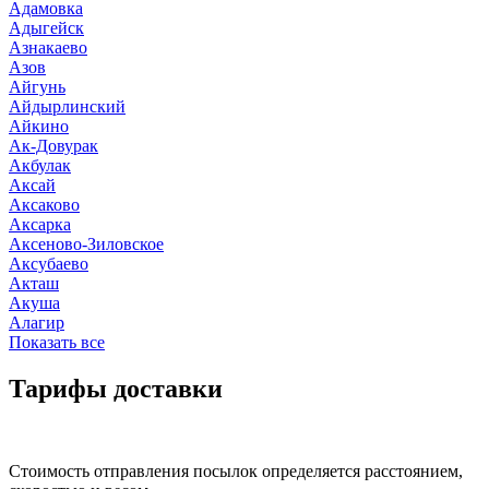
Адамовка
Адыгейск
Азнакаево
Азов
Айгунь
Айдырлинский
Айкино
Ак-Довурак
Акбулак
Аксай
Аксаково
Аксарка
Аксеново-Зиловское
Аксубаево
Акташ
Акуша
Алагир
Показать все
Тарифы доставки
Стоимость отправления посылок определяется расстоянием,