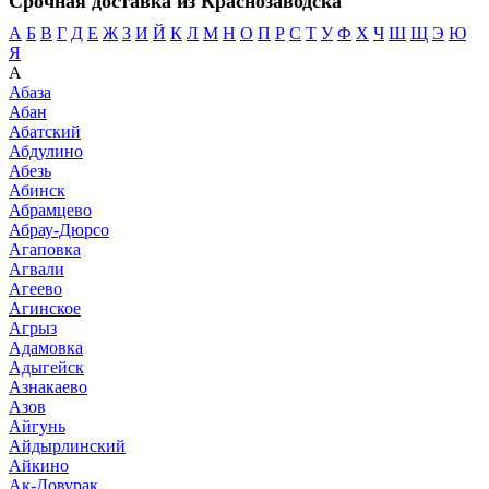
Срочная доставка из Краснозаводска
А
Б
В
Г
Д
Е
Ж
З
И
Й
К
Л
М
Н
О
П
Р
С
Т
У
Ф
Х
Ч
Ш
Щ
Э
Ю
Я
А
Абаза
Абан
Абатский
Абдулино
Абезь
Абинск
Абрамцево
Абрау-Дюрсо
Агаповка
Агвали
Агеево
Агинское
Агрыз
Адамовка
Адыгейск
Азнакаево
Азов
Айгунь
Айдырлинский
Айкино
Ак-Довурак