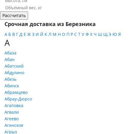
Срочная доставка из Березника
А
Б
В
Г
Д
Е
Ж
З
И
Й
К
Л
М
Н
О
П
Р
С
Т
У
Ф
Х
Ч
Ш
Щ
Э
Ю
Я
А
Абаза
Абан
Абатский
Абдулино
Абезь
Абинск
Абрамцево
Абрау-Дюрсо
Агаповка
Агвали
Агеево
Агинское
Агрыз