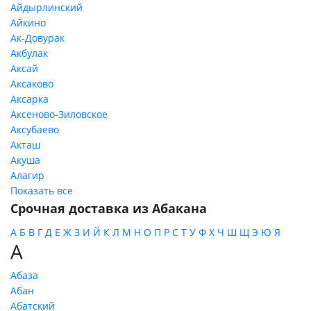
Айдырлинский
Айкино
Ак-Довурак
Акбулак
Аксай
Аксаково
Аксарка
Аксеново-Зиловское
Аксубаево
Акташ
Акуша
Алагир
Показать все
Срочная доставка из Абакана
А
Б
В
Г
Д
Е
Ж
З
И
Й
К
Л
М
Н
О
П
Р
С
Т
У
Ф
Х
Ч
Ш
Щ
Э
Ю
Я
А
Абаза
Абан
Абатский