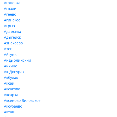
Агаповка
Агвали
Агеево
Агинское
Агрыз
Адамовка
Адыгейск
Азнакаево
Азов
Айгунь
Айдырлинский
Айкино
Ак-Довурак
Акбулак
Аксай
Аксаково
Аксарка
Аксеново-Зиловское
Аксубаево
Акташ