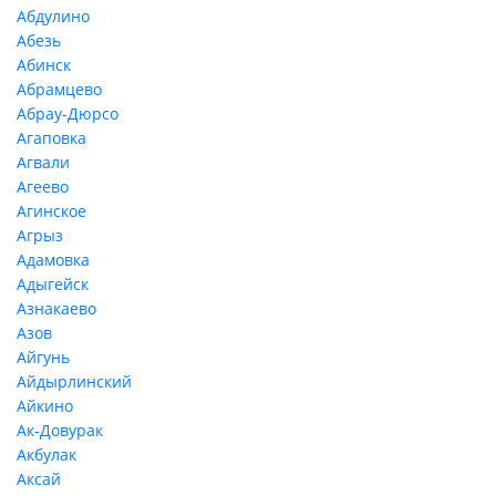
Абдулино
Абезь
Абинск
Абрамцево
Абрау-Дюрсо
Агаповка
Агвали
Агеево
Агинское
Агрыз
Адамовка
Адыгейск
Азнакаево
Азов
Айгунь
Айдырлинский
Айкино
Ак-Довурак
Акбулак
Аксай