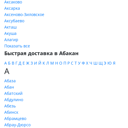
Аксаково
Аксарка
Аксеново-Зиловское
Аксубаево
Акташ
Акуша
Алагир
Показать все
Быстрая доставка в Абакан
А
Б
В
Г
Д
Е
Ж
З
И
Й
К
Л
М
Н
О
П
Р
С
Т
У
Ф
Х
Ч
Ш
Щ
Э
Ю
Я
А
Абаза
Абан
Абатский
Абдулино
Абезь
Абинск
Абрамцево
Абрау-Дюрсо