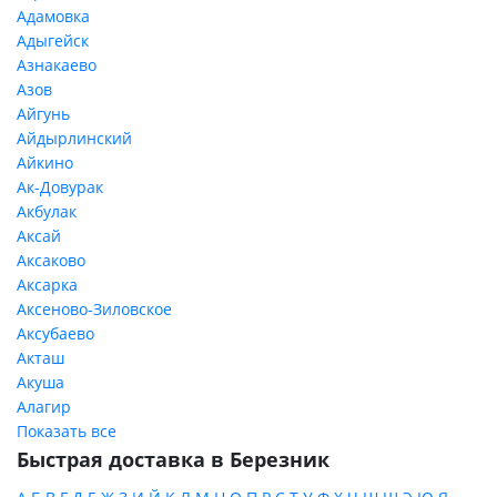
Адамовка
Адыгейск
Азнакаево
Азов
Айгунь
Айдырлинский
Айкино
Ак-Довурак
Акбулак
Аксай
Аксаково
Аксарка
Аксеново-Зиловское
Аксубаево
Акташ
Акуша
Алагир
Показать все
Быстрая доставка в Березник