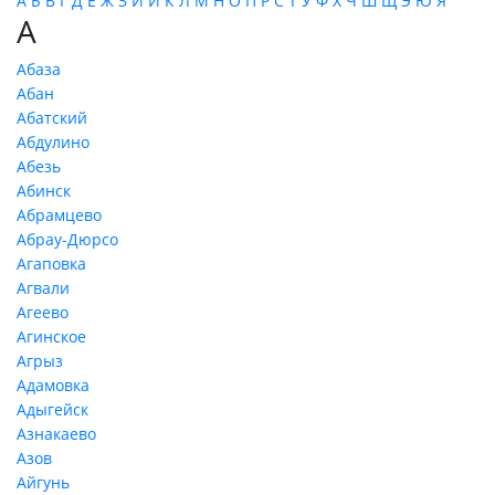
А
Б
В
Г
Д
Е
Ж
З
И
Й
К
Л
М
Н
О
П
Р
С
Т
У
Ф
Х
Ч
Ш
Щ
Э
Ю
Я
А
Абаза
Абан
Абатский
Абдулино
Абезь
Абинск
Абрамцево
Абрау-Дюрсо
Агаповка
Агвали
Агеево
Агинское
Агрыз
Адамовка
Адыгейск
Азнакаево
Азов
Айгунь