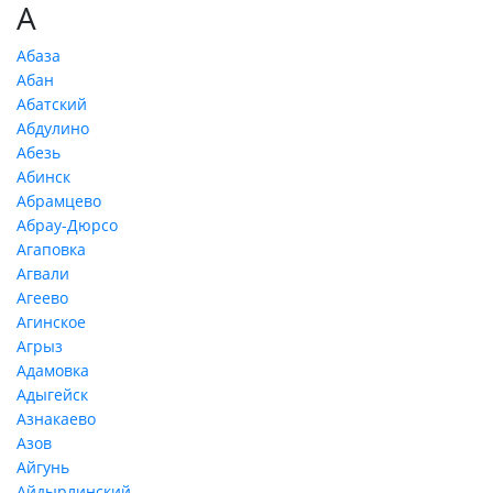
А
Абаза
Абан
Абатский
Абдулино
Абезь
Абинск
Абрамцево
Абрау-Дюрсо
Агаповка
Агвали
Агеево
Агинское
Агрыз
Адамовка
Адыгейск
Азнакаево
Азов
Айгунь
Айдырлинский