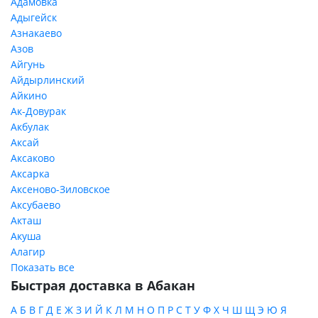
Адамовка
Адыгейск
Азнакаево
Азов
Айгунь
Айдырлинский
Айкино
Ак-Довурак
Акбулак
Аксай
Аксаково
Аксарка
Аксеново-Зиловское
Аксубаево
Акташ
Акуша
Алагир
Показать все
Быстрая доставка в Абакан
А
Б
В
Г
Д
Е
Ж
З
И
Й
К
Л
М
Н
О
П
Р
С
Т
У
Ф
Х
Ч
Ш
Щ
Э
Ю
Я