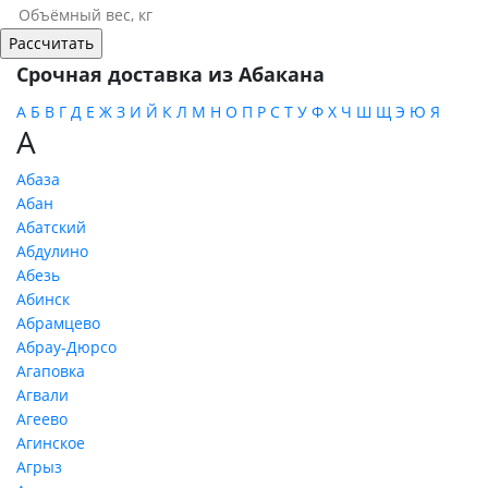
Срочная доставка из Абакана
А
Б
В
Г
Д
Е
Ж
З
И
Й
К
Л
М
Н
О
П
Р
С
Т
У
Ф
Х
Ч
Ш
Щ
Э
Ю
Я
А
Абаза
Абан
Абатский
Абдулино
Абезь
Абинск
Абрамцево
Абрау-Дюрсо
Агаповка
Агвали
Агеево
Агинское
Агрыз