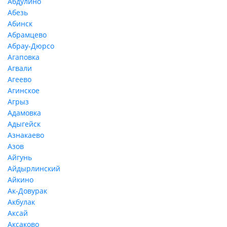
Абдулино
Абезь
Абинск
Абрамцево
Абрау-Дюрсо
Агаповка
Агвали
Агеево
Агинское
Агрыз
Адамовка
Адыгейск
Азнакаево
Азов
Айгунь
Айдырлинский
Айкино
Ак-Довурак
Акбулак
Аксай
Аксаково