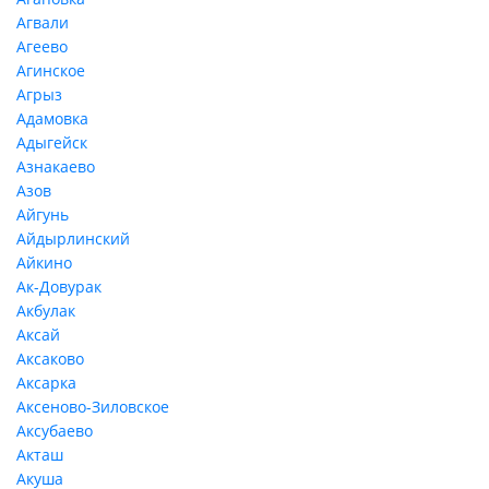
Агвали
Агеево
Агинское
Агрыз
Адамовка
Адыгейск
Азнакаево
Азов
Айгунь
Айдырлинский
Айкино
Ак-Довурак
Акбулак
Аксай
Аксаково
Аксарка
Аксеново-Зиловское
Аксубаево
Акташ
Акуша