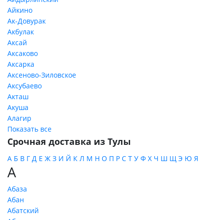
Айкино
Ак-Довурак
Акбулак
Аксай
Аксаково
Аксарка
Аксеново-Зиловское
Аксубаево
Акташ
Акуша
Алагир
Показать все
Срочная доставка из Тулы
А
Б
В
Г
Д
Е
Ж
З
И
Й
К
Л
М
Н
О
П
Р
С
Т
У
Ф
Х
Ч
Ш
Щ
Э
Ю
Я
А
Абаза
Абан
Абатский