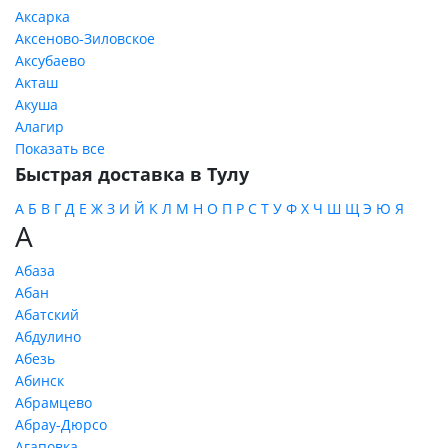
Аксарка
Аксеново-Зиловское
Аксубаево
Акташ
Акуша
Алагир
Показать все
Быстрая доставка в Тулу
А
Б
В
Г
Д
Е
Ж
З
И
Й
К
Л
М
Н
О
П
Р
С
Т
У
Ф
Х
Ч
Ш
Щ
Э
Ю
Я
А
Абаза
Абан
Абатский
Абдулино
Абезь
Абинск
Абрамцево
Абрау-Дюрсо
Агаповка