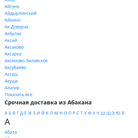
Айгунь
Айдырлинский
Айкино
Ак-Довурак
Акбулак
Аксай
Аксаково
Аксарка
Аксеново-Зиловское
Аксубаево
Акташ
Акуша
Алагир
Показать все
Срочная доставка из Абакана
А
Б
В
Г
Д
Е
Ж
З
И
Й
К
Л
М
Н
О
П
Р
С
Т
У
Ф
Х
Ч
Ш
Щ
Э
Ю
Я
А
Абаза