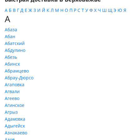
А
Б
В
Г
Д
Е
Ж
З
И
Й
К
Л
М
Н
О
П
Р
С
Т
У
Ф
Х
Ч
Ш
Щ
Э
Ю
Я
А
Абаза
Абан
Абатский
Абдулино
Абезь
Абинск
Абрамцево
Абрау-Дюрсо
Агаповка
Агвали
Агеево
Агинское
Агрыз
Адамовка
Адыгейск
Азнакаево
Азов