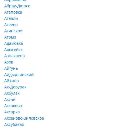
Абрау-Дюрсо
Агаповка
Агвали
Агеево
Агинское
Агрыз
Адамовка
Адыгейск
Азнакаево
Азов
Айгунь
Айдырлинский
Айкино
Ак-Довурак
Акбулак
Аксай
Аксаково
Аксарка
Аксеново-Зиловское
Аксубаево