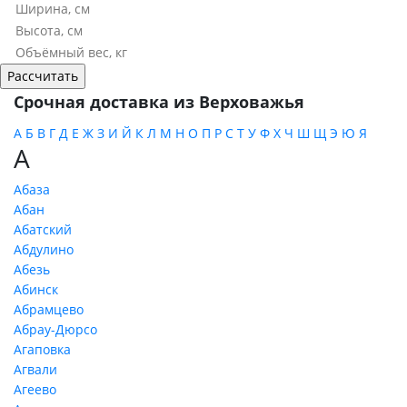
Срочная доставка из Верховажья
А
Б
В
Г
Д
Е
Ж
З
И
Й
К
Л
М
Н
О
П
Р
С
Т
У
Ф
Х
Ч
Ш
Щ
Э
Ю
Я
А
Абаза
Абан
Абатский
Абдулино
Абезь
Абинск
Абрамцево
Абрау-Дюрсо
Агаповка
Агвали
Агеево