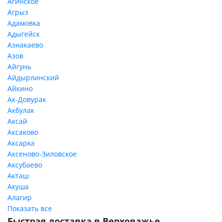
Агинское
Агрыз
Адамовка
Адыгейск
Азнакаево
Азов
Айгунь
Айдырлинский
Айкино
Ак-Довурак
Акбулак
Аксай
Аксаково
Аксарка
Аксеново-Зиловское
Аксубаево
Акташ
Акуша
Алагир
Показать все
Быстрая доставка в Верховажье