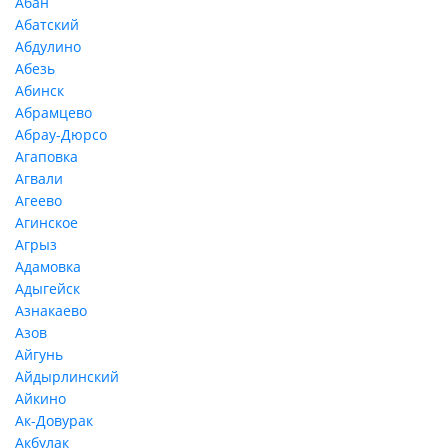
Абан
Абатский
Абдулино
Абезь
Абинск
Абрамцево
Абрау-Дюрсо
Агаповка
Агвали
Агеево
Агинское
Агрыз
Адамовка
Адыгейск
Азнакаево
Азов
Айгунь
Айдырлинский
Айкино
Ак-Довурак
Акбулак