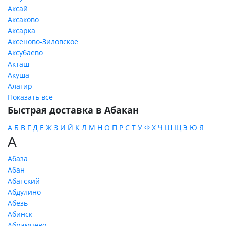
Аксай
Аксаково
Аксарка
Аксеново-Зиловское
Аксубаево
Акташ
Акуша
Алагир
Показать все
Быстрая доставка в Абакан
А
Б
В
Г
Д
Е
Ж
З
И
Й
К
Л
М
Н
О
П
Р
С
Т
У
Ф
Х
Ч
Ш
Щ
Э
Ю
Я
А
Абаза
Абан
Абатский
Абдулино
Абезь
Абинск
Абрамцево