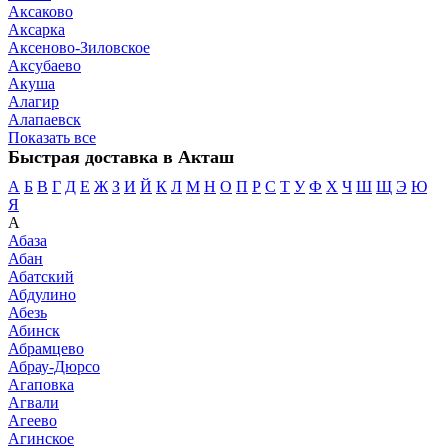
Аксаково
Аксарка
Аксеново-Зиловское
Аксубаево
Акуша
Алагир
Алапаевск
Показать все
Быстрая доставка в Акташ
А
Б
В
Г
Д
Е
Ж
З
И
Й
К
Л
М
Н
О
П
Р
С
Т
У
Ф
Х
Ч
Ш
Щ
Э
Ю
Я
А
Абаза
Абан
Абатский
Абдулино
Абезь
Абинск
Абрамцево
Абрау-Дюрсо
Агаповка
Агвали
Агеево
Агинское