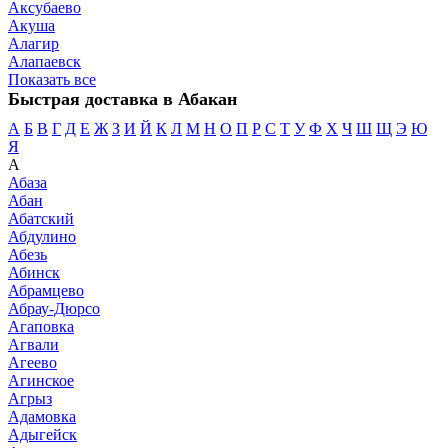
Аксубаево
Акуша
Алагир
Алапаевск
Показать все
Быстрая доставка в Абакан
А
Б
В
Г
Д
Е
Ж
З
И
Й
К
Л
М
Н
О
П
Р
С
Т
У
Ф
Х
Ч
Ш
Щ
Э
Ю
Я
А
Абаза
Абан
Абатский
Абдулино
Абезь
Абинск
Абрамцево
Абрау-Дюрсо
Агаповка
Агвали
Агеево
Агинское
Агрыз
Адамовка
Адыгейск