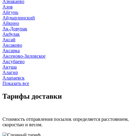
Азнакаево
Азов
Айгунь
Айдырлинский
Айкино
Ак-Довурак
Акбулак
Аксай
Аксаково
Аксарка
Аксеново-Зиловское
Аксубаево
Акуша
Алагир
Алапаевск
Показать все
Тарифы доставки
Стоимость отправления посылок определяется расстоянием,
скоростью и весом.