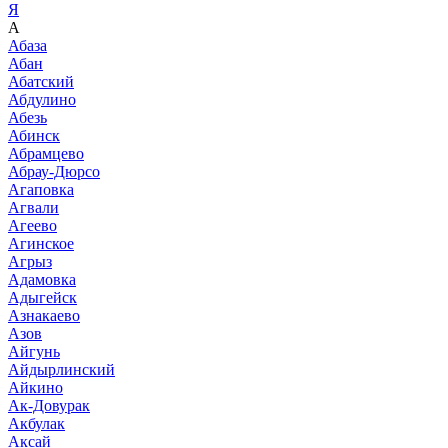
Я
А
Абаза
Абан
Абатский
Абдулино
Абезь
Абинск
Абрамцево
Абрау-Дюрсо
Агаповка
Агвали
Агеево
Агинское
Агрыз
Адамовка
Адыгейск
Азнакаево
Азов
Айгунь
Айдырлинский
Айкино
Ак-Довурак
Акбулак
Аксай