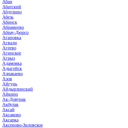
Абан
Абатский
Абдулино
Абезь
Абинск
Абрамцево
Абрау-Дюрсо
Агаповка
Агвали
Агеево
Агинское
Агрыз
Адамовка
Адыгейск
Азнакаево
Азов
Айгунь
Айдырлинский
Айкино
Ак-Довурак
Акбулак
Аксай
Аксаково
Аксарка
Аксеново-Зиловское