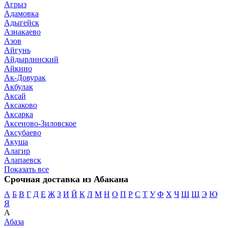
Агрыз
Адамовка
Адыгейск
Азнакаево
Азов
Айгунь
Айдырлинский
Айкино
Ак-Довурак
Акбулак
Аксай
Аксаково
Аксарка
Аксеново-Зиловское
Аксубаево
Акуша
Алагир
Алапаевск
Показать все
Срочная доставка из Абакана
А
Б
В
Г
Д
Е
Ж
З
И
Й
К
Л
М
Н
О
П
Р
С
Т
У
Ф
Х
Ч
Ш
Щ
Э
Ю
Я
А
Абаза