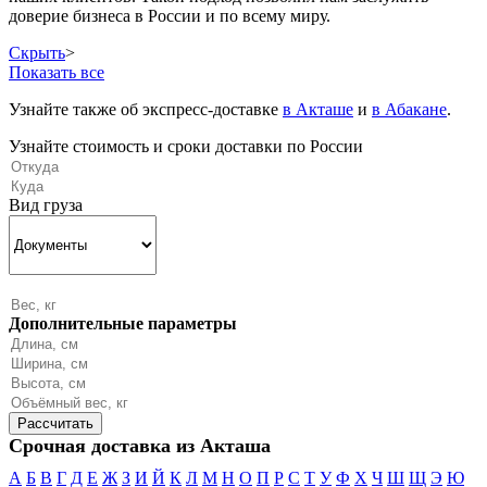
доверие бизнеса в России и по всему миру.
Скрыть
>
Показать все
Узнайте также об экспресс-доставке
в Акташе
и
в Абакане
.
Узнайте стоимость и сроки доставки по России
Вид груза
Дополнительные параметры
Срочная доставка из Акташа
А
Б
В
Г
Д
Е
Ж
З
И
Й
К
Л
М
Н
О
П
Р
С
Т
У
Ф
Х
Ч
Ш
Щ
Э
Ю