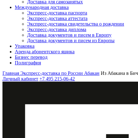
Доставка для самозанятых
Международная доставка
Экспресс-доставка паспорта
Экспресс-доставка аттестата
Экспресс-доставка свидетельства о рождении
Экспресс-доставка диплома
Доставка документов и писем в Европу
Доставка документов и писем из Европы
Упаковка
Аренда абонентского ящика
Бизнес перевод
Полиграфия
Главная
Экспресс-доставка по России
Абакан
Из Абакана в Би
Личный кабинет
+7 495 215-06-42