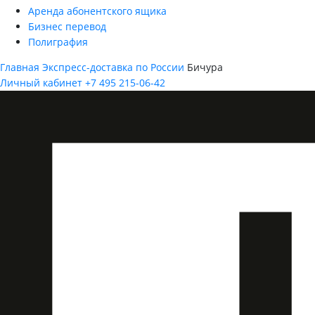
Аренда абонентского ящика
Бизнес перевод
Полиграфия
Главная
Экспресс-доставка по России
Бичура
Личный кабинет
+7 495 215-06-42