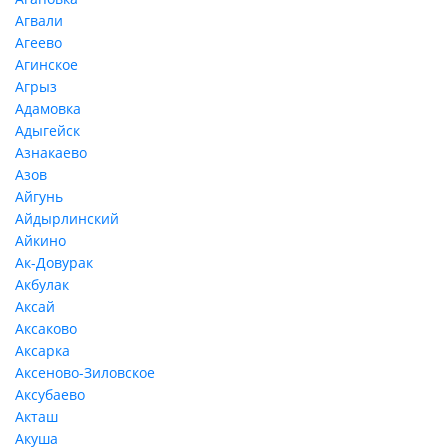
Агвали
Агеево
Агинское
Агрыз
Адамовка
Адыгейск
Азнакаево
Азов
Айгунь
Айдырлинский
Айкино
Ак-Довурак
Акбулак
Аксай
Аксаково
Аксарка
Аксеново-Зиловское
Аксубаево
Акташ
Акуша