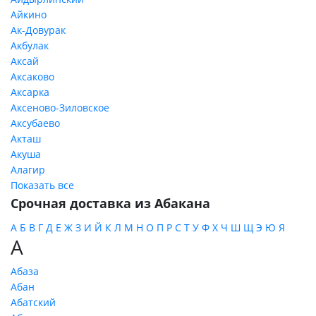
Айкино
Ак-Довурак
Акбулак
Аксай
Аксаково
Аксарка
Аксеново-Зиловское
Аксубаево
Акташ
Акуша
Алагир
Показать все
Срочная доставка из Абакана
А
Б
В
Г
Д
Е
Ж
З
И
Й
К
Л
М
Н
О
П
Р
С
Т
У
Ф
Х
Ч
Ш
Щ
Э
Ю
Я
А
Абаза
Абан
Абатский