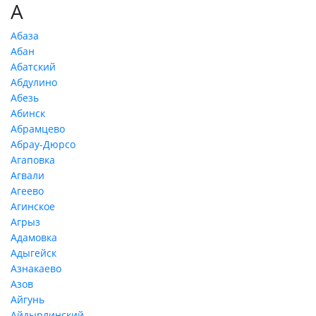
А
Абаза
Абан
Абатский
Абдулино
Абезь
Абинск
Абрамцево
Абрау-Дюрсо
Агаповка
Агвали
Агеево
Агинское
Агрыз
Адамовка
Адыгейск
Азнакаево
Азов
Айгунь
Айдырлинский