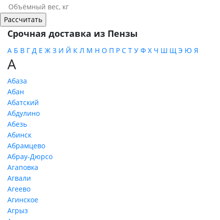
Срочная доставка из Пензы
А
Б
В
Г
Д
Е
Ж
З
И
Й
К
Л
М
Н
О
П
Р
С
Т
У
Ф
Х
Ч
Ш
Щ
Э
Ю
Я
А
Абаза
Абан
Абатский
Абдулино
Абезь
Абинск
Абрамцево
Абрау-Дюрсо
Агаповка
Агвали
Агеево
Агинское
Агрыз