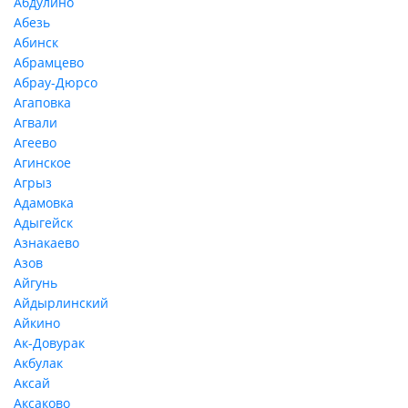
Абдулино
Абезь
Абинск
Абрамцево
Абрау-Дюрсо
Агаповка
Агвали
Агеево
Агинское
Агрыз
Адамовка
Адыгейск
Азнакаево
Азов
Айгунь
Айдырлинский
Айкино
Ак-Довурак
Акбулак
Аксай
Аксаково