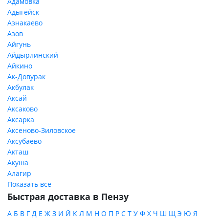
Адамовка
Адыгейск
Азнакаево
Азов
Айгунь
Айдырлинский
Айкино
Ак-Довурак
Акбулак
Аксай
Аксаково
Аксарка
Аксеново-Зиловское
Аксубаево
Акташ
Акуша
Алагир
Показать все
Быстрая доставка в Пензу
А
Б
В
Г
Д
Е
Ж
З
И
Й
К
Л
М
Н
О
П
Р
С
Т
У
Ф
Х
Ч
Ш
Щ
Э
Ю
Я