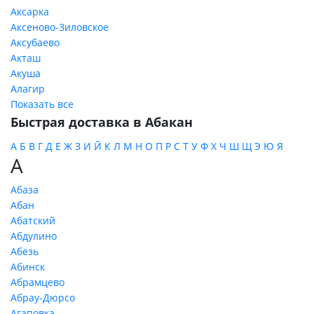
Аксарка
Аксеново-Зиловское
Аксубаево
Акташ
Акуша
Алагир
Показать все
Быстрая доставка в Абакан
А
Б
В
Г
Д
Е
Ж
З
И
Й
К
Л
М
Н
О
П
Р
С
Т
У
Ф
Х
Ч
Ш
Щ
Э
Ю
Я
А
Абаза
Абан
Абатский
Абдулино
Абезь
Абинск
Абрамцево
Абрау-Дюрсо
Агаповка