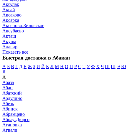
Акбулак
Аксай
Аксаково
Аксарка
Аксеново-Зиловское
Аксубаево
Акташ
Акуша
Алагир
Показать все
Быстрая доставка в Абакан
А
Б
В
Г
Д
Е
Ж
З
И
Й
К
Л
М
Н
О
П
Р
С
Т
У
Ф
Х
Ч
Ш
Щ
Э
Ю
Я
А
Абаза
Абан
Абатский
Абдулино
Абезь
Абинск
Абрамцево
Абрау-Дюрсо
Агаповка
Агвали