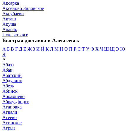
Аксарка
Аксеново-Зиловское
Аксубаево
Акташ
Акуша
Алагир
Показать все
Быстрая доставка в Алексеевск
А
Б
В
Г
Д
Е
Ж
З
И
Й
К
Л
М
Н
О
П
Р
С
Т
У
Ф
Х
Ч
Ш
Щ
Э
Ю
Я
А
Абаза
Абан
Абатский
Абдулино
Абезь
Абинск
Абрамцево
Абрау-Дюрсо
Агаповка
Агвали
Агеево
Агинское
Агрыз