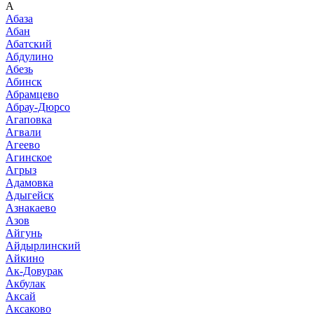
А
Абаза
Абан
Абатский
Абдулино
Абезь
Абинск
Абрамцево
Абрау-Дюрсо
Агаповка
Агвали
Агеево
Агинское
Агрыз
Адамовка
Адыгейск
Азнакаево
Азов
Айгунь
Айдырлинский
Айкино
Ак-Довурак
Акбулак
Аксай
Аксаково