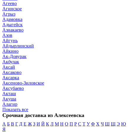
Агеево
Агинское
Агрыз
Адамовка
Адыгейск
Азнакаево
Азов
Айгунь
Айдырлинский
Айкино
Ак-Довурак
Акбулак
Аксай
Аксаково
Аксарка
Аксеново-Зиловское
Аксубаево
Акташ
Акуша
Алагир
Показать все
Срочная доставка из Алексеевска
А
Б
В
Г
Д
Е
Ж
З
И
Й
К
Л
М
Н
О
П
Р
С
Т
У
Ф
Х
Ч
Ш
Щ
Э
Ю
Я