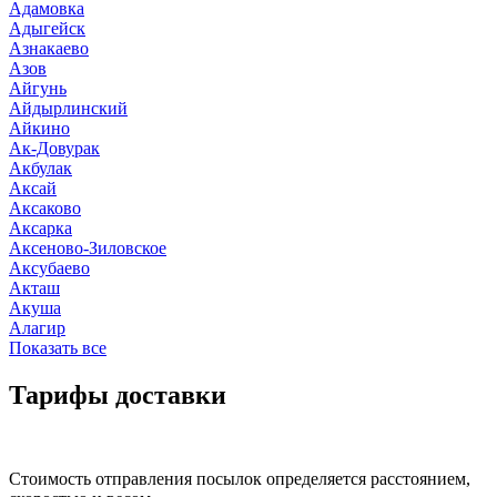
Адамовка
Адыгейск
Азнакаево
Азов
Айгунь
Айдырлинский
Айкино
Ак-Довурак
Акбулак
Аксай
Аксаково
Аксарка
Аксеново-Зиловское
Аксубаево
Акташ
Акуша
Алагир
Показать все
Тарифы доставки
Стоимость отправления посылок определяется расстоянием,