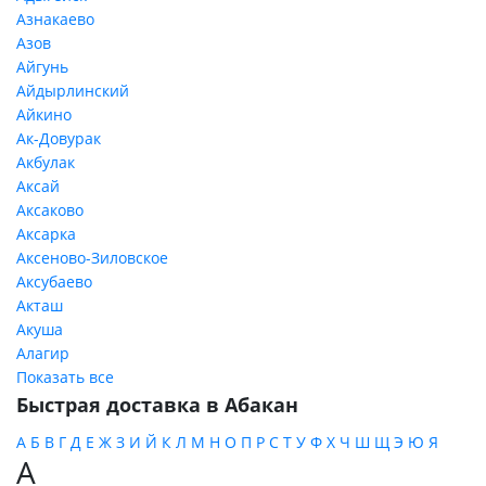
Азнакаево
Азов
Айгунь
Айдырлинский
Айкино
Ак-Довурак
Акбулак
Аксай
Аксаково
Аксарка
Аксеново-Зиловское
Аксубаево
Акташ
Акуша
Алагир
Показать все
Быстрая доставка в Абакан
А
Б
В
Г
Д
Е
Ж
З
И
Й
К
Л
М
Н
О
П
Р
С
Т
У
Ф
Х
Ч
Ш
Щ
Э
Ю
Я
А