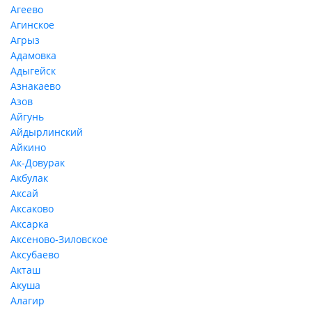
Агеево
Агинское
Агрыз
Адамовка
Адыгейск
Азнакаево
Азов
Айгунь
Айдырлинский
Айкино
Ак-Довурак
Акбулак
Аксай
Аксаково
Аксарка
Аксеново-Зиловское
Аксубаево
Акташ
Акуша
Алагир