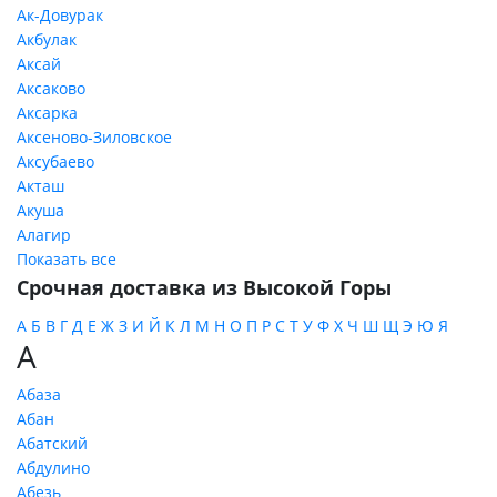
Ак-Довурак
Акбулак
Аксай
Аксаково
Аксарка
Аксеново-Зиловское
Аксубаево
Акташ
Акуша
Алагир
Показать все
Срочная доставка из Высокой Горы
А
Б
В
Г
Д
Е
Ж
З
И
Й
К
Л
М
Н
О
П
Р
С
Т
У
Ф
Х
Ч
Ш
Щ
Э
Ю
Я
А
Абаза
Абан
Абатский
Абдулино
Абезь