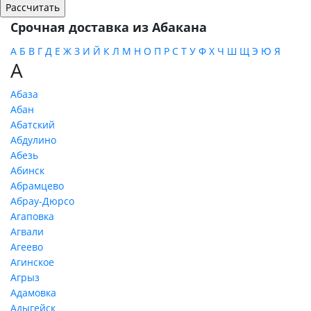
Срочная доставка из Абакана
А
Б
В
Г
Д
Е
Ж
З
И
Й
К
Л
М
Н
О
П
Р
С
Т
У
Ф
Х
Ч
Ш
Щ
Э
Ю
Я
А
Абаза
Абан
Абатский
Абдулино
Абезь
Абинск
Абрамцево
Абрау-Дюрсо
Агаповка
Агвали
Агеево
Агинское
Агрыз
Адамовка
Адыгейск