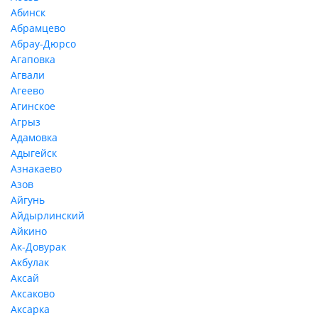
Абинск
Абрамцево
Абрау-Дюрсо
Агаповка
Агвали
Агеево
Агинское
Агрыз
Адамовка
Адыгейск
Азнакаево
Азов
Айгунь
Айдырлинский
Айкино
Ак-Довурак
Акбулак
Аксай
Аксаково
Аксарка