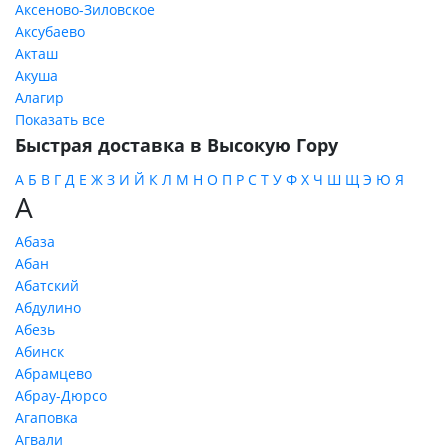
Аксеново-Зиловское
Аксубаево
Акташ
Акуша
Алагир
Показать все
Быстрая доставка в Высокую Гору
А
Б
В
Г
Д
Е
Ж
З
И
Й
К
Л
М
Н
О
П
Р
С
Т
У
Ф
Х
Ч
Ш
Щ
Э
Ю
Я
А
Абаза
Абан
Абатский
Абдулино
Абезь
Абинск
Абрамцево
Абрау-Дюрсо
Агаповка
Агвали