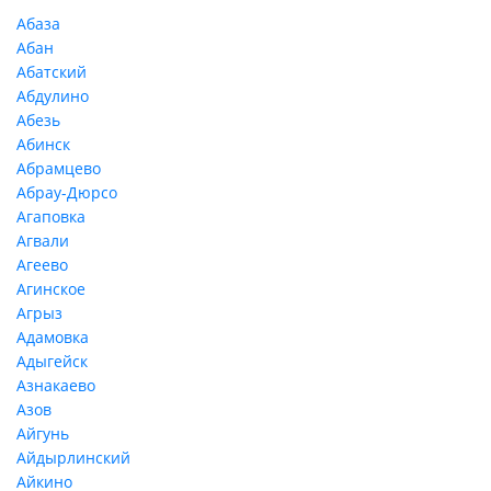
Абаза
Абан
Абатский
Абдулино
Абезь
Абинск
Абрамцево
Абрау-Дюрсо
Агаповка
Агвали
Агеево
Агинское
Агрыз
Адамовка
Адыгейск
Азнакаево
Азов
Айгунь
Айдырлинский
Айкино