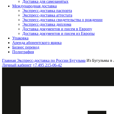
Доставка для самозанятых
Международная доставка
Экспресс-доставка паспорта
Экспресс-доставка аттестата
Экспресс-доставка свидетельства о рождении
Экспресс-доставка диплома
Доставка документов и писем в Европу
Доставка документов и писем из Европы
Упаковка
Аренда абонентского ящика
Бизнес перевод
Полиграфия
Главная
Экспресс-доставка по России
Бугульма
Из Бугульмы в
Личный кабинет
+7 495 215-06-42