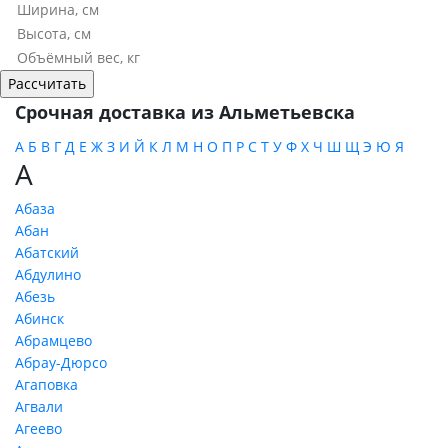
Срочная доставка из Альметьевска
А
Б
В
Г
Д
Е
Ж
З
И
Й
К
Л
М
Н
О
П
Р
С
Т
У
Ф
Х
Ч
Ш
Щ
Э
Ю
Я
А
Абаза
Абан
Абатский
Абдулино
Абезь
Абинск
Абрамцево
Абрау-Дюрсо
Агаповка
Агвали
Агеево