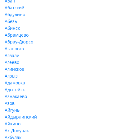
Абан
Абатский
Абдулино
Абезь
Абинск
Абрамцево
Абрау-Дюрсо
Агаповка
Агвали
Агеево
Агинское
Агрыз
Адамовка
Адыгейск
Азнакаево
Азов
Айгунь
Айдырлинский
Айкино
Ак-Довурак
Акбулак