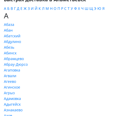
А
Б
В
Г
Д
Е
Ж
З
И
Й
К
Л
М
Н
О
П
Р
С
Т
У
Ф
Х
Ч
Ш
Щ
Э
Ю
Я
А
Абаза
Абан
Абатский
Абдулино
Абезь
Абинск
Абрамцево
Абрау-Дюрсо
Агаповка
Агвали
Агеево
Агинское
Агрыз
Адамовка
Адыгейск
Азнакаево
Азов