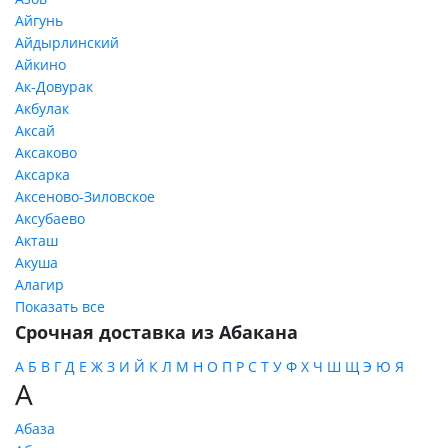
Айгунь
Айдырлинский
Айкино
Ак-Довурак
Акбулак
Аксай
Аксаково
Аксарка
Аксеново-Зиловское
Аксубаево
Акташ
Акуша
Алагир
Показать все
Срочная доставка из Абакана
А
Б
В
Г
Д
Е
Ж
З
И
Й
К
Л
М
Н
О
П
Р
С
Т
У
Ф
Х
Ч
Ш
Щ
Э
Ю
Я
А
Абаза