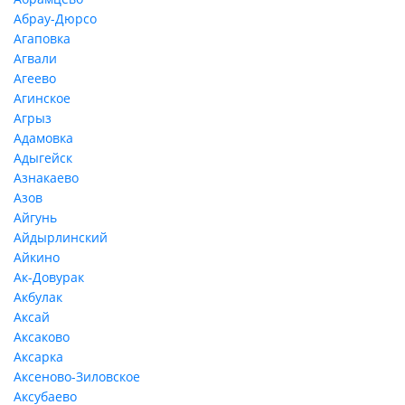
Абрау-Дюрсо
Агаповка
Агвали
Агеево
Агинское
Агрыз
Адамовка
Адыгейск
Азнакаево
Азов
Айгунь
Айдырлинский
Айкино
Ак-Довурак
Акбулак
Аксай
Аксаково
Аксарка
Аксеново-Зиловское
Аксубаево