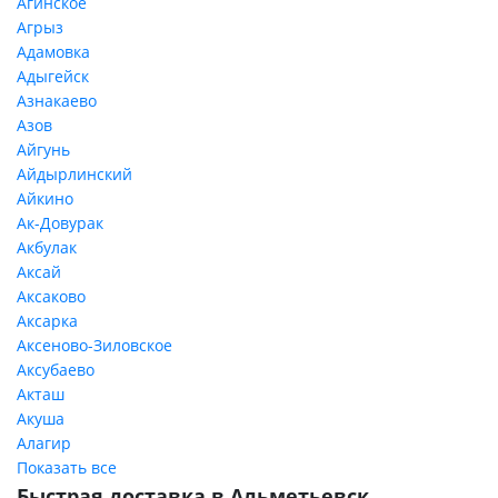
Агинское
Агрыз
Адамовка
Адыгейск
Азнакаево
Азов
Айгунь
Айдырлинский
Айкино
Ак-Довурак
Акбулак
Аксай
Аксаково
Аксарка
Аксеново-Зиловское
Аксубаево
Акташ
Акуша
Алагир
Показать все
Быстрая доставка в Альметьевск