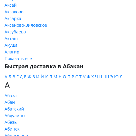
Аксай
Аксаково
Аксарка
Аксеново-Зиловское
Аксубаево
Акташ
Акуша
Алагир
Показать все
Быстрая доставка в Абакан
А
Б
В
Г
Д
Е
Ж
З
И
Й
К
Л
М
Н
О
П
Р
С
Т
У
Ф
Х
Ч
Ш
Щ
Э
Ю
Я
А
Абаза
Абан
Абатский
Абдулино
Абезь
Абинск
Абрамцево