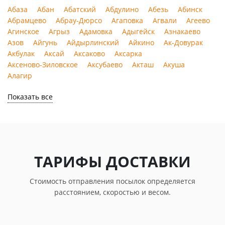
Скрыть
>
Абаза
Абан
Абатский
Абдулино
Абезь
Абинск
Абрамцево
Абрау-Дюрсо
Агаповка
Агвали
Агеево
Агинское
Агрыз
Адамовка
Адыгейск
Азнакаево
Азов
Айгунь
Айдырлинский
Айкино
Ак-Довурак
Акбулак
Аксай
Аксаково
Аксарка
Аксеново-Зиловское
Аксубаево
Акташ
Акуша
Алагир
Показать все
ТАРИФЫ ДОСТАВКИ
Стоимость отправления посылок определяется
расстоянием, скоростью и весом.