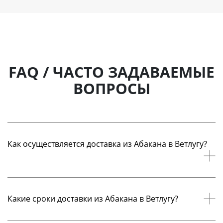
FAQ / ЧАСТО ЗАДАВАЕМЫЕ
ВОПРОСЫ
Как осуществляется доставка из Абакана в Ветлугу?
Курьерская доставка из Абакана в Ветлугу
осуществляется по схеме «от двери до двери». Курьер
Какие сроки доставки из Абакана в Ветлугу?
забирает отправление по адресу отправителя в
Абакане, далее груз или документы доставляются