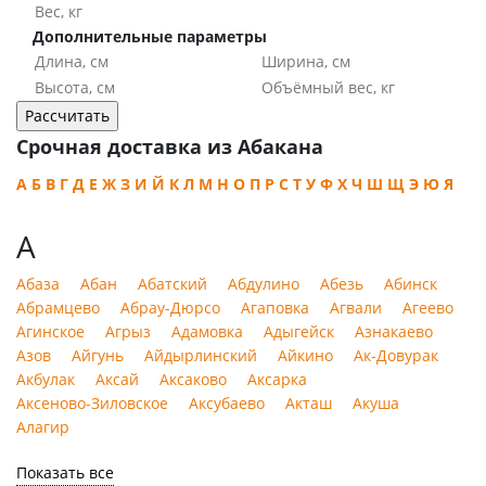
Дополнительные параметры
РАСЧЕТ
2
Подбираем эффективную логистическую цепочку
для вашего отправления. На этой стадии
принимаем во внимание несколько факторов:
Срочная доставка из Абакана
вес, объем груза, направление, требования к
А
Б
В
Г
Д
Е
Ж
З
И
Й
К
Л
М
Н
О
П
Р
С
Т
У
Ф
Х
Ч
Ш
Щ
Э
Ю
Я
срокам и ценам.
А
УПАКОВКА
3
Абаза
Абан
Абатский
Абдулино
Абезь
Абинск
Абрамцево
Абрау-Дюрсо
Агаповка
Агвали
Агеево
Профессионально упаковываем груз, чтобы
Агинское
Агрыз
Адамовка
Адыгейск
Азнакаево
обеспечить сохранность, защиту данных и его
Азов
Айгунь
Айдырлинский
Айкино
Ак-Довурак
компактность (вам не придется платить за
Акбулак
Аксай
Аксаково
Аксарка
воздух).
Аксеново-Зиловское
Аксубаево
Акташ
Акуша
Алагир
ОФОРМЛЕНИЕ
Показать все