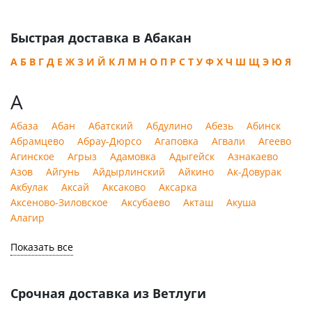
4
Оказываем помощь в оформлении таможенных
документов, если нужно отправить посылку из
Быстрая доставка в Абакан
Абакана в Ветлугу в другом государстве.
А
Б
В
Г
Д
Е
Ж
З
И
Й
К
Л
М
Н
О
П
Р
С
Т
У
Ф
Х
Ч
Ш
Щ
Э
Ю
Я
А
ОН-ЛАЙН ОТСЛЕЖИВАНИЕ
5
Абаза
Абан
Абатский
Абдулино
Абезь
Абинск
Предоставляем клиенту информацию и доступ к
Абрамцево
Абрау-Дюрсо
Агаповка
Агвали
Агеево
сервисам, где он может отслеживать посылку.
Агинское
Агрыз
Адамовка
Адыгейск
Азнакаево
Азов
Айгунь
Айдырлинский
Айкино
Ак-Довурак
Акбулак
Аксай
Аксаково
Аксарка
ДОСТАВКА
Аксеново-Зиловское
Аксубаево
Акташ
Акуша
6
Алагир
Доставляем ее в любой из 160 тысяч населенных
Показать все
пунктов в России или в курьерские службы в 220
странах.
Срочная доставка из Ветлуги