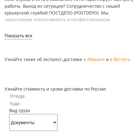
работы. Выход из ситуации? Сотрудничество с нашей
курьерской службой ПОСТДЕПО (POSTDEPO). Мы
гарантируем оперативность и профессионализм.
Показать все
Как мы работаем?
Прием заявок и схема нашей работы доведены до
Узнайте также об экспресс-доставке
в Абакане
и
в Ветлуге
.
автоматизма:
ЗАЯВКА
Узнайте стоимость и сроки доставки по России
1
Мы получаем заявку, организуем выезд курьера в
ваш офис для оформления договора и забора
Вид груза
груза.
На заметку! Вам не нужно тратить
время на посещение офиса, так как нами
отлажена доставка «от двери до двери».