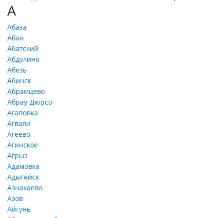
А
Абаза
Абан
Абатский
Абдулино
Абезь
Абинск
Абрамцево
Абрау-Дюрсо
Агаповка
Агвали
Агеево
Агинское
Агрыз
Адамовка
Адыгейск
Азнакаево
Азов
Айгунь