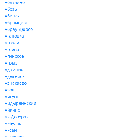
Абдулино
Абезь
Абинск
Абрамцево
Абрау-Дюрсо
Агаповка
Агвали
Агеево
Агинское
Агрыз
Адамовка
Адыгейск
Азнакаево
Азов
Айгунь
Айдырлинский
Айкино
Ак-Довурак
Акбулак
Аксай
Аксаково