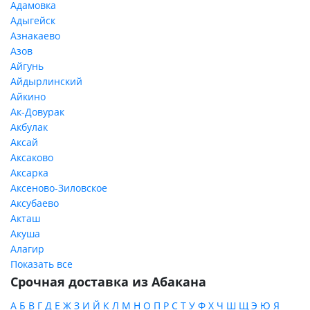
Адамовка
Адыгейск
Азнакаево
Азов
Айгунь
Айдырлинский
Айкино
Ак-Довурак
Акбулак
Аксай
Аксаково
Аксарка
Аксеново-Зиловское
Аксубаево
Акташ
Акуша
Алагир
Показать все
Срочная доставка из Абакана
А
Б
В
Г
Д
Е
Ж
З
И
Й
К
Л
М
Н
О
П
Р
С
Т
У
Ф
Х
Ч
Ш
Щ
Э
Ю
Я