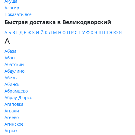
Акуша
Алагир
Показать все
Быстрая доставка в Великодворский
А
Б
В
Г
Д
Е
Ж
З
И
Й
К
Л
М
Н
О
П
Р
С
Т
У
Ф
Х
Ч
Ш
Щ
Э
Ю
Я
А
Абаза
Абан
Абатский
Абдулино
Абезь
Абинск
Абрамцево
Абрау-Дюрсо
Агаповка
Агвали
Агеево
Агинское
Агрыз