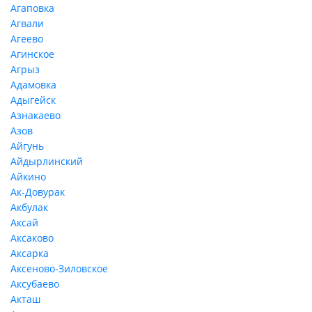
Агаповка
Агвали
Агеево
Агинское
Агрыз
Адамовка
Адыгейск
Азнакаево
Азов
Айгунь
Айдырлинский
Айкино
Ак-Довурак
Акбулак
Аксай
Аксаково
Аксарка
Аксеново-Зиловское
Аксубаево
Акташ