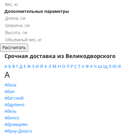
Дополнительные параметры
Срочная доставка из Великодворского
А
Б
В
Г
Д
Е
Ж
З
И
Й
К
Л
М
Н
О
П
Р
С
Т
У
Ф
Х
Ч
Ш
Щ
Э
Ю
Я
А
Абаза
Абан
Абатский
Абдулино
Абезь
Абинск
Абрамцево
Абрау-Дюрсо