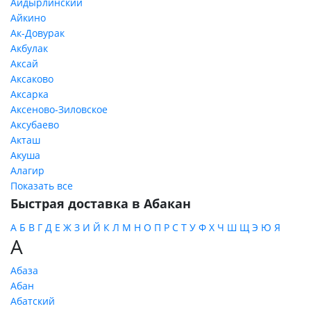
Айдырлинский
Айкино
Ак-Довурак
Акбулак
Аксай
Аксаково
Аксарка
Аксеново-Зиловское
Аксубаево
Акташ
Акуша
Алагир
Показать все
Быстрая доставка в Абакан
А
Б
В
Г
Д
Е
Ж
З
И
Й
К
Л
М
Н
О
П
Р
С
Т
У
Ф
Х
Ч
Ш
Щ
Э
Ю
Я
А
Абаза
Абан
Абатский