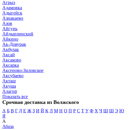
Агрыз
Адамовка
Адыгейск
Азнакаево
Азов
Айгунь
Айдырлинский
Айкино
Ак-Довурак
Акбулак
Аксай
Аксаково
Аксарка
Аксеново-Зиловское
Аксубаево
Акташ
Акуша
Алагир
Показать все
Срочная доставка из Волжского
А
Б
В
Г
Д
Е
Ж
З
И
Й
К
Л
М
Н
О
П
Р
С
Т
У
Ф
Х
Ч
Ш
Щ
Э
Ю
Я
А
Абаза