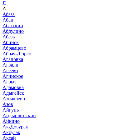
Я
А
Абаза
Абан
Абатский
Абдулино
Абезь
Абинск
Абрамцево
Абрау-Дюрсо
Агаповка
Агвали
Агеево
Агинское
Агрыз
Адамовка
Адыгейск
Азнакаево
Азов
Айгунь
Айдырлинский
Айкино
Ак-Довурак
Акбулак
Аксай