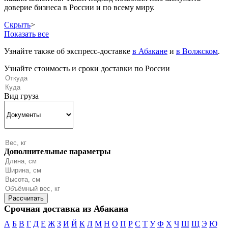
доверие бизнеса в России и по всему миру.
Скрыть
>
Показать все
Узнайте также об экспресс-доставке
в Абакане
и
в Волжском
.
Узнайте стоимость и сроки доставки по России
Вид груза
Дополнительные параметры
Срочная доставка из Абакана
А
Б
В
Г
Д
Е
Ж
З
И
Й
К
Л
М
Н
О
П
Р
С
Т
У
Ф
Х
Ч
Ш
Щ
Э
Ю