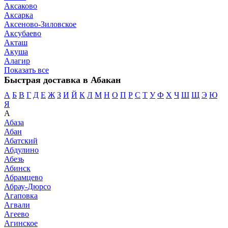
Аксаково
Аксарка
Аксеново-Зиловское
Аксубаево
Акташ
Акуша
Алагир
Показать все
Быстрая доставка в Абакан
А
Б
В
Г
Д
Е
Ж
З
И
Й
К
Л
М
Н
О
П
Р
С
Т
У
Ф
Х
Ч
Ш
Щ
Э
Ю
Я
А
Абаза
Абан
Абатский
Абдулино
Абезь
Абинск
Абрамцево
Абрау-Дюрсо
Агаповка
Агвали
Агеево
Агинское