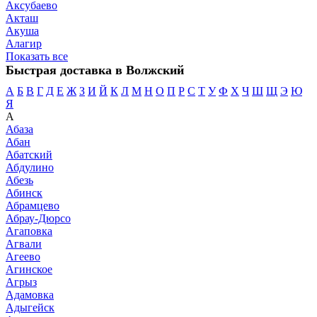
Аксубаево
Акташ
Акуша
Алагир
Показать все
Быстрая доставка в Волжский
А
Б
В
Г
Д
Е
Ж
З
И
Й
К
Л
М
Н
О
П
Р
С
Т
У
Ф
Х
Ч
Ш
Щ
Э
Ю
Я
А
Абаза
Абан
Абатский
Абдулино
Абезь
Абинск
Абрамцево
Абрау-Дюрсо
Агаповка
Агвали
Агеево
Агинское
Агрыз
Адамовка
Адыгейск