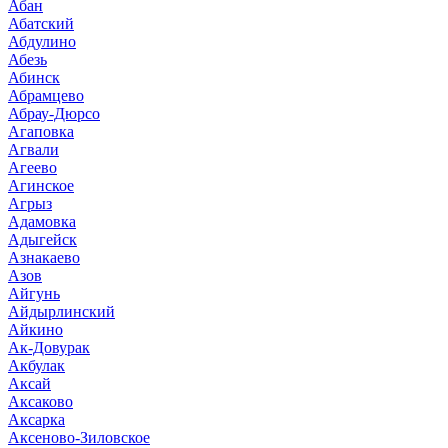
Абан
Абатский
Абдулино
Абезь
Абинск
Абрамцево
Абрау-Дюрсо
Агаповка
Агвали
Агеево
Агинское
Агрыз
Адамовка
Адыгейск
Азнакаево
Азов
Айгунь
Айдырлинский
Айкино
Ак-Довурак
Акбулак
Аксай
Аксаково
Аксарка
Аксеново-Зиловское