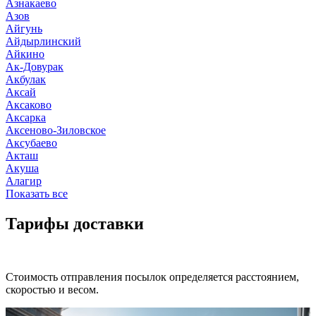
Азнакаево
Азов
Айгунь
Айдырлинский
Айкино
Ак-Довурак
Акбулак
Аксай
Аксаково
Аксарка
Аксеново-Зиловское
Аксубаево
Акташ
Акуша
Алагир
Показать все
Тарифы доставки
Стоимость отправления посылок определяется расстоянием,
скоростью и весом.