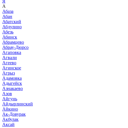
Я
А
Абаза
Абан
Абатский
Абдулино
Абезь
Абинск
Абрамцево
Абрау-Дюрсо
Агаповка
Агвали
Агеево
Агинское
Агрыз
Адамовка
Адыгейск
Азнакаево
Азов
Айгунь
Айдырлинский
Айкино
Ак-Довурак
Акбулак
Аксай