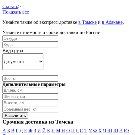
Скрыть
>
Показать все
Узнайте также об экспресс-доставке
в Томске
и
в Абакане
.
Узнайте стоимость и сроки доставки по России
Вид груза
Дополнительные параметры
Срочная доставка из Томска
А
Б
В
Г
Д
Е
Ж
З
И
Й
К
Л
М
Н
О
П
Р
С
Т
У
Ф
Х
Ч
Ш
Щ
Э
Ю