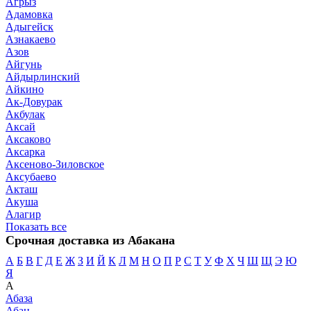
Агрыз
Адамовка
Адыгейск
Азнакаево
Азов
Айгунь
Айдырлинский
Айкино
Ак-Довурак
Акбулак
Аксай
Аксаково
Аксарка
Аксеново-Зиловское
Аксубаево
Акташ
Акуша
Алагир
Показать все
Срочная доставка из Абакана
А
Б
В
Г
Д
Е
Ж
З
И
Й
К
Л
М
Н
О
П
Р
С
Т
У
Ф
Х
Ч
Ш
Щ
Э
Ю
Я
А
Абаза
Абан