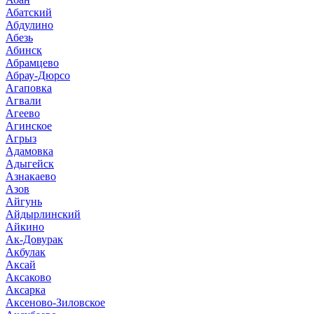
Абатский
Абдулино
Абезь
Абинск
Абрамцево
Абрау-Дюрсо
Агаповка
Агвали
Агеево
Агинское
Агрыз
Адамовка
Адыгейск
Азнакаево
Азов
Айгунь
Айдырлинский
Айкино
Ак-Довурак
Акбулак
Аксай
Аксаково
Аксарка
Аксеново-Зиловское