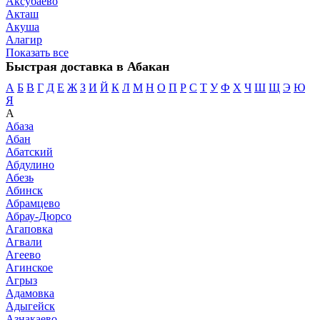
Аксубаево
Акташ
Акуша
Алагир
Показать все
Быстрая доставка в Абакан
А
Б
В
Г
Д
Е
Ж
З
И
Й
К
Л
М
Н
О
П
Р
С
Т
У
Ф
Х
Ч
Ш
Щ
Э
Ю
Я
А
Абаза
Абан
Абатский
Абдулино
Абезь
Абинск
Абрамцево
Абрау-Дюрсо
Агаповка
Агвали
Агеево
Агинское
Агрыз
Адамовка
Адыгейск
Азнакаево