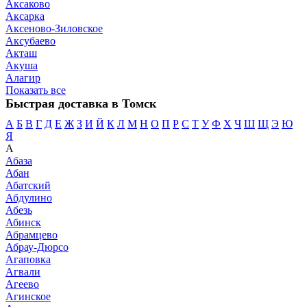
Аксаково
Аксарка
Аксеново-Зиловское
Аксубаево
Акташ
Акуша
Алагир
Показать все
Быстрая доставка в Томск
А
Б
В
Г
Д
Е
Ж
З
И
Й
К
Л
М
Н
О
П
Р
С
Т
У
Ф
Х
Ч
Ш
Щ
Э
Ю
Я
А
Абаза
Абан
Абатский
Абдулино
Абезь
Абинск
Абрамцево
Абрау-Дюрсо
Агаповка
Агвали
Агеево
Агинское