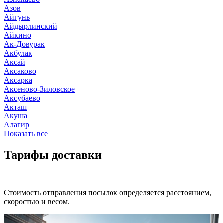
Азов
Айгунь
Айдырлинский
Айкино
Ак-Довурак
Акбулак
Аксай
Аксаково
Аксарка
Аксеново-Зиловское
Аксубаево
Акташ
Акуша
Алагир
Показать все
Тарифы доставки
Стоимость отправления посылок определяется расстоянием,
скоростью и весом.