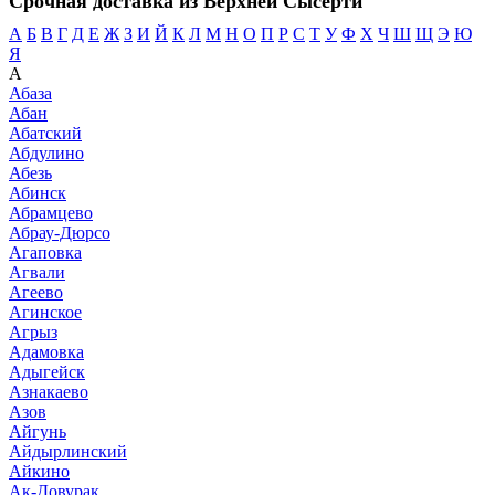
Срочная доставка из Верхней Сысерти
А
Б
В
Г
Д
Е
Ж
З
И
Й
К
Л
М
Н
О
П
Р
С
Т
У
Ф
Х
Ч
Ш
Щ
Э
Ю
Я
А
Абаза
Абан
Абатский
Абдулино
Абезь
Абинск
Абрамцево
Абрау-Дюрсо
Агаповка
Агвали
Агеево
Агинское
Агрыз
Адамовка
Адыгейск
Азнакаево
Азов
Айгунь
Айдырлинский
Айкино
Ак-Довурак