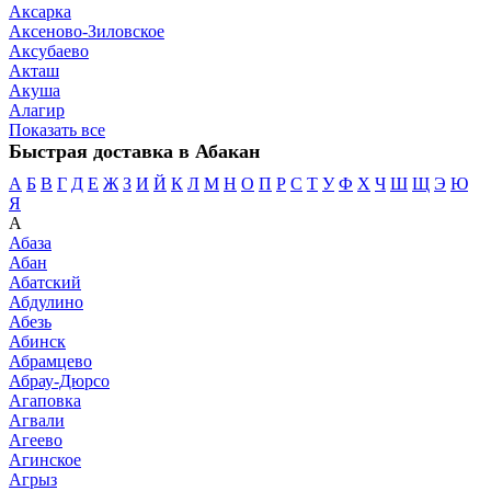
Аксарка
Аксеново-Зиловское
Аксубаево
Акташ
Акуша
Алагир
Показать все
Быстрая доставка в Абакан
А
Б
В
Г
Д
Е
Ж
З
И
Й
К
Л
М
Н
О
П
Р
С
Т
У
Ф
Х
Ч
Ш
Щ
Э
Ю
Я
А
Абаза
Абан
Абатский
Абдулино
Абезь
Абинск
Абрамцево
Абрау-Дюрсо
Агаповка
Агвали
Агеево
Агинское
Агрыз