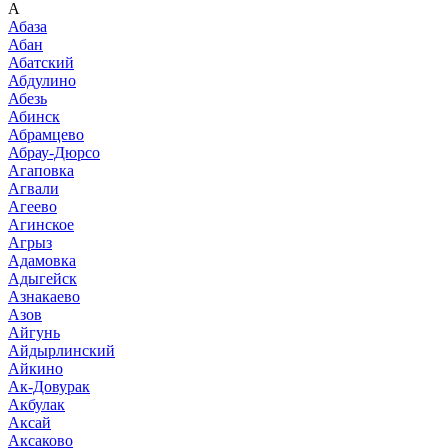
А
Абаза
Абан
Абатский
Абдулино
Абезь
Абинск
Абрамцево
Абрау-Дюрсо
Агаповка
Агвали
Агеево
Агинское
Агрыз
Адамовка
Адыгейск
Азнакаево
Азов
Айгунь
Айдырлинский
Айкино
Ак-Довурак
Акбулак
Аксай
Аксаково