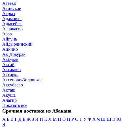
Агеево
Агинское
Агрыз
Адамовка
Адыгейск
Азнакаево
Азов
Айгунь
Айдырлинский
Айкино
Ак-Довурак
Акбулак
Аксай
Аксаково
Аксарка
Аксеново-Зиловское
Аксубаево
Акташ
Акуша
Алагир
Показать все
Срочная доставка из Абакана
А
Б
В
Г
Д
Е
Ж
З
И
Й
К
Л
М
Н
О
П
Р
С
Т
У
Ф
Х
Ч
Ш
Щ
Э
Ю
Я