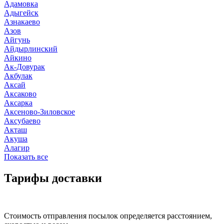
Адамовка
Адыгейск
Азнакаево
Азов
Айгунь
Айдырлинский
Айкино
Ак-Довурак
Акбулак
Аксай
Аксаково
Аксарка
Аксеново-Зиловское
Аксубаево
Акташ
Акуша
Алагир
Показать все
Тарифы доставки
Стоимость отправления посылок определяется расстоянием,