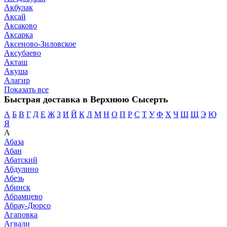
Акбулак
Аксай
Аксаково
Аксарка
Аксеново-Зиловское
Аксубаево
Акташ
Акуша
Алагир
Показать все
Быстрая доставка в Верхнюю Сысерть
А
Б
В
Г
Д
Е
Ж
З
И
Й
К
Л
М
Н
О
П
Р
С
Т
У
Ф
Х
Ч
Ш
Щ
Э
Ю
Я
А
Абаза
Абан
Абатский
Абдулино
Абезь
Абинск
Абрамцево
Абрау-Дюрсо
Агаповка
Агвали