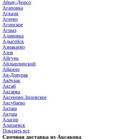
Абрау-Дюрсо
Агаповка
Агвали
Агеево
Агинское
Агрыз
Адамовка
Адыгейск
Азнакаево
Азов
Айгунь
Айдырлинский
Айкино
Ак-Довурак
Акбулак
Аксай
Аксарка
Аксеново-Зиловское
Аксубаево
Акташ
Акуша
Алагир
Алапаевск
Показать все
Срочная доставка из Аксакова