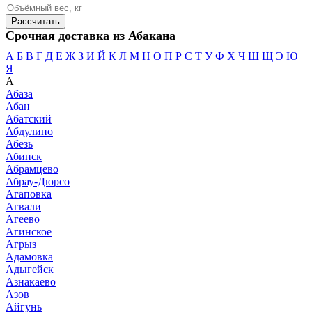
Срочная доставка из Абакана
А
Б
В
Г
Д
Е
Ж
З
И
Й
К
Л
М
Н
О
П
Р
С
Т
У
Ф
Х
Ч
Ш
Щ
Э
Ю
Я
А
Абаза
Абан
Абатский
Абдулино
Абезь
Абинск
Абрамцево
Абрау-Дюрсо
Агаповка
Агвали
Агеево
Агинское
Агрыз
Адамовка
Адыгейск
Азнакаево
Азов
Айгунь