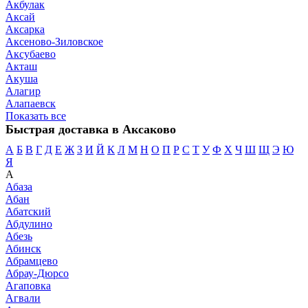
Акбулак
Аксай
Аксарка
Аксеново-Зиловское
Аксубаево
Акташ
Акуша
Алагир
Алапаевск
Показать все
Быстрая доставка в Аксаково
А
Б
В
Г
Д
Е
Ж
З
И
Й
К
Л
М
Н
О
П
Р
С
Т
У
Ф
Х
Ч
Ш
Щ
Э
Ю
Я
А
Абаза
Абан
Абатский
Абдулино
Абезь
Абинск
Абрамцево
Абрау-Дюрсо
Агаповка
Агвали