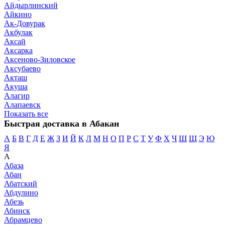
Айдырлинский
Айкино
Ак-Довурак
Акбулак
Аксай
Аксарка
Аксеново-Зиловское
Аксубаево
Акташ
Акуша
Алагир
Алапаевск
Показать все
Быстрая доставка в Абакан
А
Б
В
Г
Д
Е
Ж
З
И
Й
К
Л
М
Н
О
П
Р
С
Т
У
Ф
Х
Ч
Ш
Щ
Э
Ю
Я
А
Абаза
Абан
Абатский
Абдулино
Абезь
Абинск
Абрамцево