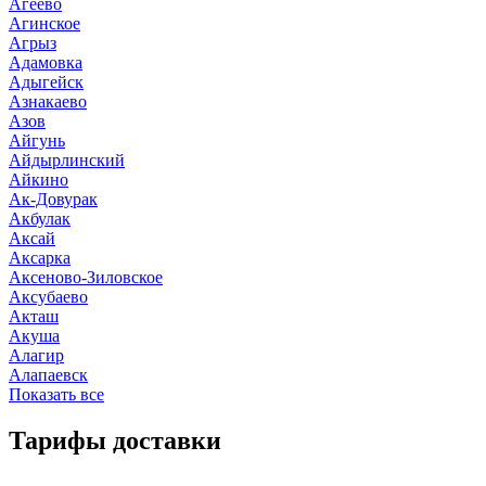
Агеево
Агинское
Агрыз
Адамовка
Адыгейск
Азнакаево
Азов
Айгунь
Айдырлинский
Айкино
Ак-Довурак
Акбулак
Аксай
Аксарка
Аксеново-Зиловское
Аксубаево
Акташ
Акуша
Алагир
Алапаевск
Показать все
Тарифы доставки