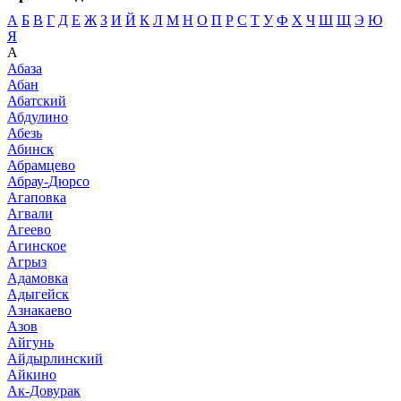
А
Б
В
Г
Д
Е
Ж
З
И
Й
К
Л
М
Н
О
П
Р
С
Т
У
Ф
Х
Ч
Ш
Щ
Э
Ю
Я
А
Абаза
Абан
Абатский
Абдулино
Абезь
Абинск
Абрамцево
Абрау-Дюрсо
Агаповка
Агвали
Агеево
Агинское
Агрыз
Адамовка
Адыгейск
Азнакаево
Азов
Айгунь
Айдырлинский
Айкино
Ак-Довурак