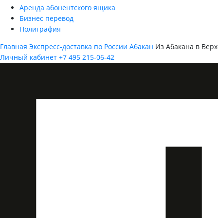
Аренда абонентского ящика
Бизнес перевод
Полиграфия
Главная
Экспресс-доставка по России
Абакан
Из Абакана в Вер
Личный кабинет
+7 495 215-06-42