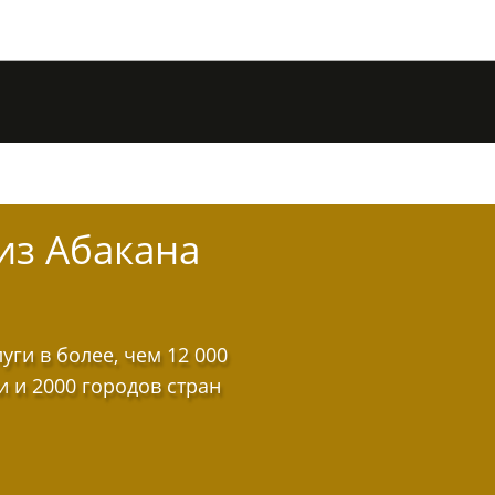
из Абакана
ги в более, чем 12 000
и и 2000 городов стран