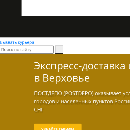
Вызвать курьера
Экспресс-доставка
в Верховье
ПОСТДЕПО (POSTDEPO) оказывает услу
городов и населенных пунктов Росси
СНГ
УЗНАЙТЕ ТАРИФЫ