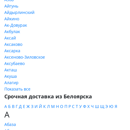
Айгунь
Айдырлинский
Айкино
Ак-Довурак
Акбулак
Аксай
Аксаково
Аксарка
Аксеново-Зиловское
Аксубаево
Акташ
Акуша
Алагир
Показать все
Срочная доставка из Белоярска
А
Б
В
Г
Д
Е
Ж
З
И
Й
К
Л
М
Н
О
П
Р
С
Т
У
Ф
Х
Ч
Ш
Щ
Э
Ю
Я
А
Абаза