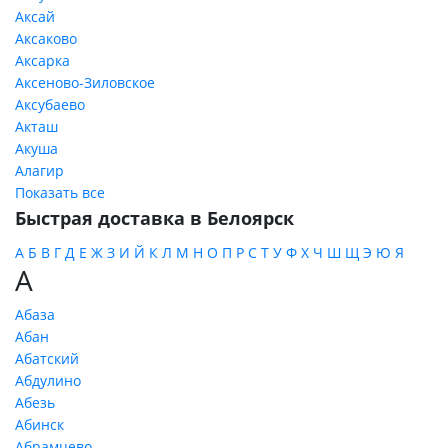
Аксай
Аксаково
Аксарка
Аксеново-Зиловское
Аксубаево
Акташ
Акуша
Алагир
Показать все
Быстрая доставка в Белоярск
А
Б
В
Г
Д
Е
Ж
З
И
Й
К
Л
М
Н
О
П
Р
С
Т
У
Ф
Х
Ч
Ш
Щ
Э
Ю
Я
А
Абаза
Абан
Абатский
Абдулино
Абезь
Абинск
Абрамцево