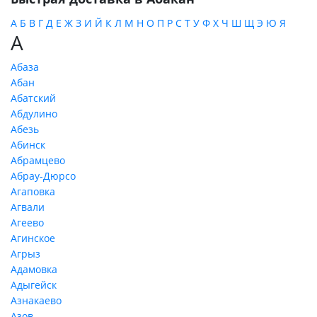
А
Б
В
Г
Д
Е
Ж
З
И
Й
К
Л
М
Н
О
П
Р
С
Т
У
Ф
Х
Ч
Ш
Щ
Э
Ю
Я
А
Абаза
Абан
Абатский
Абдулино
Абезь
Абинск
Абрамцево
Абрау-Дюрсо
Агаповка
Агвали
Агеево
Агинское
Агрыз
Адамовка
Адыгейск
Азнакаево
Азов