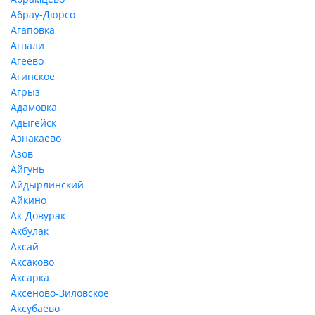
Абрау-Дюрсо
Агаповка
Агвали
Агеево
Агинское
Агрыз
Адамовка
Адыгейск
Азнакаево
Азов
Айгунь
Айдырлинский
Айкино
Ак-Довурак
Акбулак
Аксай
Аксаково
Аксарка
Аксеново-Зиловское
Аксубаево