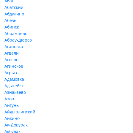
Абан
Абатский
Абдулино
Абезь
Абинск
Абрамцево
Абрау-Дюрсо
Агаповка
Агвали
Агеево
Агинское
Агрыз
Адамовка
Адыгейск
Азнакаево
Азов
Айгунь
Айдырлинский
Айкино
Ак-Довурак
Акбулак