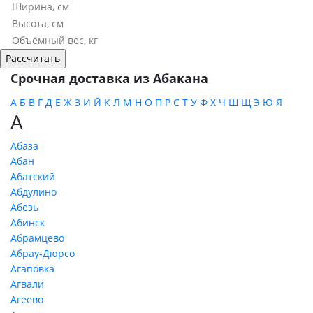
Срочная доставка из Абакана
А
Б
В
Г
Д
Е
Ж
З
И
Й
К
Л
М
Н
О
П
Р
С
Т
У
Ф
Х
Ч
Ш
Щ
Э
Ю
Я
А
Абаза
Абан
Абатский
Абдулино
Абезь
Абинск
Абрамцево
Абрау-Дюрсо
Агаповка
Агвали
Агеево