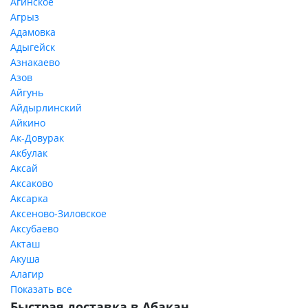
Агинское
Агрыз
Адамовка
Адыгейск
Азнакаево
Азов
Айгунь
Айдырлинский
Айкино
Ак-Довурак
Акбулак
Аксай
Аксаково
Аксарка
Аксеново-Зиловское
Аксубаево
Акташ
Акуша
Алагир
Показать все
Быстрая доставка в Абакан