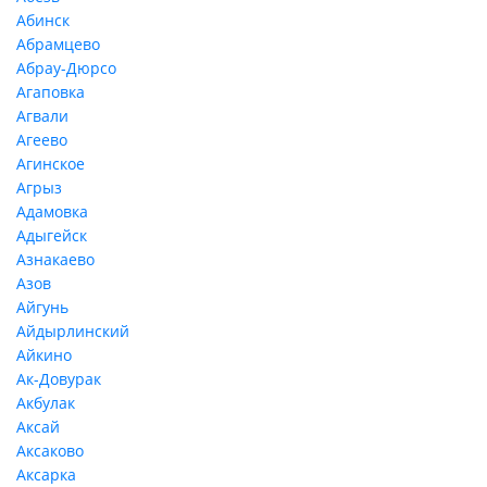
Абинск
Абрамцево
Абрау-Дюрсо
Агаповка
Агвали
Агеево
Агинское
Агрыз
Адамовка
Адыгейск
Азнакаево
Азов
Айгунь
Айдырлинский
Айкино
Ак-Довурак
Акбулак
Аксай
Аксаково
Аксарка