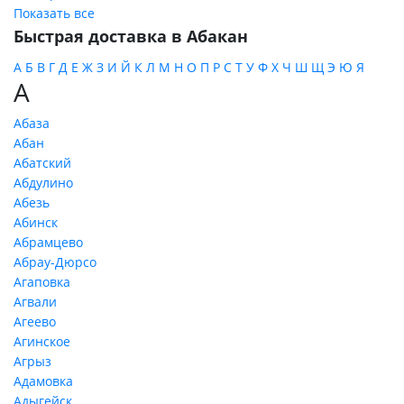
Показать все
Быстрая доставка в Абакан
А
Б
В
Г
Д
Е
Ж
З
И
Й
К
Л
М
Н
О
П
Р
С
Т
У
Ф
Х
Ч
Ш
Щ
Э
Ю
Я
А
Абаза
Абан
Абатский
Абдулино
Абезь
Абинск
Абрамцево
Абрау-Дюрсо
Агаповка
Агвали
Агеево
Агинское
Агрыз
Адамовка
Адыгейск