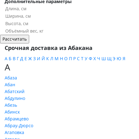
Дополнительные параметры
Срочная доставка из Абакана
А
Б
В
Г
Д
Е
Ж
З
И
Й
К
Л
М
Н
О
П
Р
С
Т
У
Ф
Х
Ч
Ш
Щ
Э
Ю
Я
А
Абаза
Абан
Абатский
Абдулино
Абезь
Абинск
Абрамцево
Абрау-Дюрсо
Агаповка