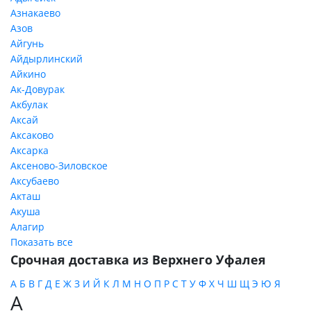
Азнакаево
Азов
Айгунь
Айдырлинский
Айкино
Ак-Довурак
Акбулак
Аксай
Аксаково
Аксарка
Аксеново-Зиловское
Аксубаево
Акташ
Акуша
Алагир
Показать все
Срочная доставка из Верхнего Уфалея
А
Б
В
Г
Д
Е
Ж
З
И
Й
К
Л
М
Н
О
П
Р
С
Т
У
Ф
Х
Ч
Ш
Щ
Э
Ю
Я
А