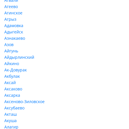
Агвали
Агеево
Агинское
Агрыз
Адамовка
Адыгейск
Азнакаево
Азов
Айгунь
Айдырлинский
Айкино
Ак-Довурак
Акбулак
Аксай
Аксаково
Аксарка
Аксеново-Зиловское
Аксубаево
Акташ
Акуша
Алагир