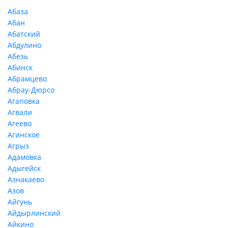
Абаза
Абан
Абатский
Абдулино
Абезь
Абинск
Абрамцево
Абрау-Дюрсо
Агаповка
Агвали
Агеево
Агинское
Агрыз
Адамовка
Адыгейск
Азнакаево
Азов
Айгунь
Айдырлинский
Айкино