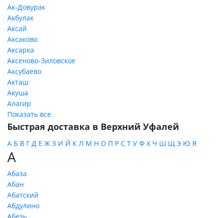
Ак-Довурак
Акбулак
Аксай
Аксаково
Аксарка
Аксеново-Зиловское
Аксубаево
Акташ
Акуша
Алагир
Показать все
Быстрая доставка в Верхний Уфалей
А
Б
В
Г
Д
Е
Ж
З
И
Й
К
Л
М
Н
О
П
Р
С
Т
У
Ф
Х
Ч
Ш
Щ
Э
Ю
Я
А
Абаза
Абан
Абатский
Абдулино
Абезь