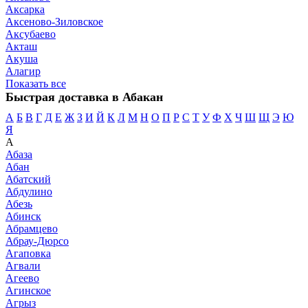
Аксарка
Аксеново-Зиловское
Аксубаево
Акташ
Акуша
Алагир
Показать все
Быстрая доставка в Абакан
А
Б
В
Г
Д
Е
Ж
З
И
Й
К
Л
М
Н
О
П
Р
С
Т
У
Ф
Х
Ч
Ш
Щ
Э
Ю
Я
А
Абаза
Абан
Абатский
Абдулино
Абезь
Абинск
Абрамцево
Абрау-Дюрсо
Агаповка
Агвали
Агеево
Агинское
Агрыз