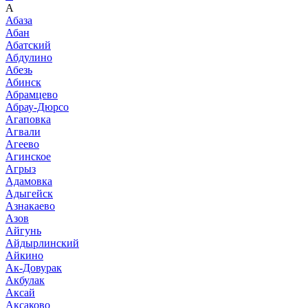
А
Абаза
Абан
Абатский
Абдулино
Абезь
Абинск
Абрамцево
Абрау-Дюрсо
Агаповка
Агвали
Агеево
Агинское
Агрыз
Адамовка
Адыгейск
Азнакаево
Азов
Айгунь
Айдырлинский
Айкино
Ак-Довурак
Акбулак
Аксай
Аксаково