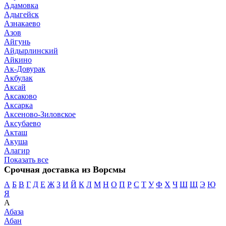
Адамовка
Адыгейск
Азнакаево
Азов
Айгунь
Айдырлинский
Айкино
Ак-Довурак
Акбулак
Аксай
Аксаково
Аксарка
Аксеново-Зиловское
Аксубаево
Акташ
Акуша
Алагир
Показать все
Срочная доставка из Ворсмы
А
Б
В
Г
Д
Е
Ж
З
И
Й
К
Л
М
Н
О
П
Р
С
Т
У
Ф
Х
Ч
Ш
Щ
Э
Ю
Я
А
Абаза
Абан