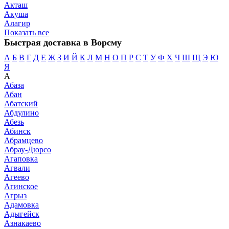
Акташ
Акуша
Алагир
Показать все
Быстрая доставка в Ворсму
А
Б
В
Г
Д
Е
Ж
З
И
Й
К
Л
М
Н
О
П
Р
С
Т
У
Ф
Х
Ч
Ш
Щ
Э
Ю
Я
А
Абаза
Абан
Абатский
Абдулино
Абезь
Абинск
Абрамцево
Абрау-Дюрсо
Агаповка
Агвали
Агеево
Агинское
Агрыз
Адамовка
Адыгейск
Азнакаево