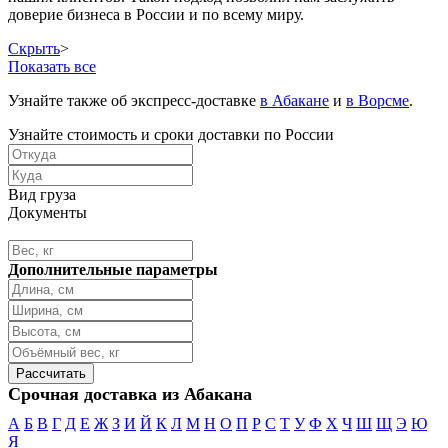
доверие бизнеса в России и по всему миру.
Скрыть
>
Показать все
Узнайте также об экспресс-доставке
в Абакане
и
в Ворсме
.
Узнайте стоимость и сроки доставки по России
Вид груза
Документы
Дополнительные параметры
Срочная доставка из Абакана
А
Б
В
Г
Д
Е
Ж
З
И
Й
К
Л
М
Н
О
П
Р
С
Т
У
Ф
Х
Ч
Ш
Щ
Э
Ю
Я