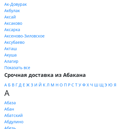
Ак-Довурак
Акбулак
Аксай
Аксаково
Аксарка
Аксеново-Зиловское
Аксубаево
Акташ
Акуша
Алагир
Показать все
Срочная доставка из Абакана
А
Б
В
Г
Д
Е
Ж
З
И
Й
К
Л
М
Н
О
П
Р
С
Т
У
Ф
Х
Ч
Ш
Щ
Э
Ю
Я
А
Абаза
Абан
Абатский
Абдулино
Абезь