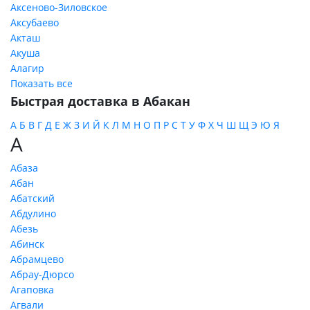
Аксеново-Зиловское
Аксубаево
Акташ
Акуша
Алагир
Показать все
Быстрая доставка в Абакан
А
Б
В
Г
Д
Е
Ж
З
И
Й
К
Л
М
Н
О
П
Р
С
Т
У
Ф
Х
Ч
Ш
Щ
Э
Ю
Я
А
Абаза
Абан
Абатский
Абдулино
Абезь
Абинск
Абрамцево
Абрау-Дюрсо
Агаповка
Агвали