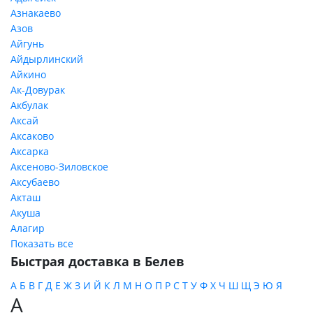
Азнакаево
Азов
Айгунь
Айдырлинский
Айкино
Ак-Довурак
Акбулак
Аксай
Аксаково
Аксарка
Аксеново-Зиловское
Аксубаево
Акташ
Акуша
Алагир
Показать все
Быстрая доставка в Белев
А
Б
В
Г
Д
Е
Ж
З
И
Й
К
Л
М
Н
О
П
Р
С
Т
У
Ф
Х
Ч
Ш
Щ
Э
Ю
Я
А