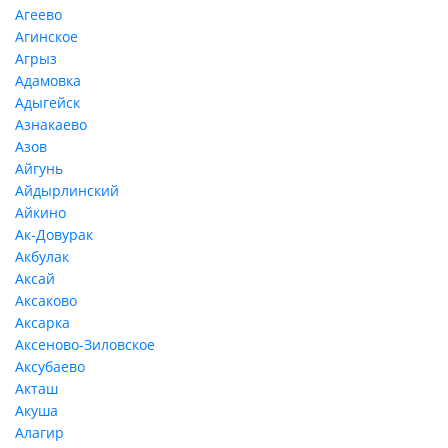
Агеево
Агинское
Агрыз
Адамовка
Адыгейск
Азнакаево
Азов
Айгунь
Айдырлинский
Айкино
Ак-Довурак
Акбулак
Аксай
Аксаково
Аксарка
Аксеново-Зиловское
Аксубаево
Акташ
Акуша
Алагир