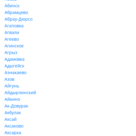
Абинск
Абрамцево
Абрау-Дюрсо
Агаповка
Агвали
Агеево
Агинское
Агрыз
Адамовка
Адыгейск
Азнакаево
Азов
Айгунь
Айдырлинский
Айкино
Ак-Довурак
Акбулак
Аксай
Аксаково
Аксарка