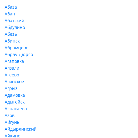
Абаза
Абан
Абатский
Абдулино
Абезь
Абинск
Абрамцево
Абрау-Дюрсо
Агаповка
Агвали
Агеево
Агинское
Агрыз
Адамовка
Адыгейск
Азнакаево
Азов
Айгунь
Айдырлинский
Айкино