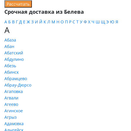
Срочная доставка из Белева
А
Б
В
Г
Д
Е
Ж
З
И
Й
К
Л
М
Н
О
П
Р
С
Т
У
Ф
Х
Ч
Ш
Щ
Э
Ю
Я
А
Абаза
Абан
Абатский
Абдулино
Абезь
Абинск
Абрамцево
Абрау-Дюрсо
Агаповка
Агвали
Агеево
Агинское
Агрыз
Адамовка
Адыгейск