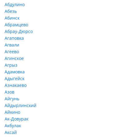
Абдулино
Абезь
Абинск
Абрамцево
Абрау-Дюрсо
Агаповка
Агвали
Агеево
Агинское
Агрыз
Адамовка
Адыгейск
Азнакаево
Азов
Айгунь
Айдырлинский
Айкино
Ак-Довурак
Акбулак
Аксай