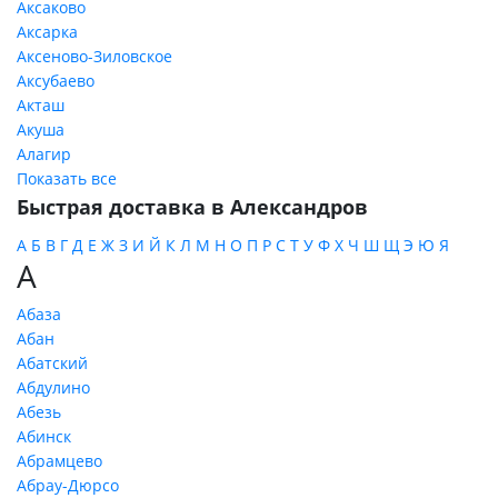
Аксаково
Аксарка
Аксеново-Зиловское
Аксубаево
Акташ
Акуша
Алагир
Показать все
Быстрая доставка в Александров
А
Б
В
Г
Д
Е
Ж
З
И
Й
К
Л
М
Н
О
П
Р
С
Т
У
Ф
Х
Ч
Ш
Щ
Э
Ю
Я
А
Абаза
Абан
Абатский
Абдулино
Абезь
Абинск
Абрамцево
Абрау-Дюрсо