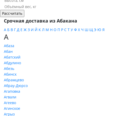
Срочная доставка из Абакана
А
Б
В
Г
Д
Е
Ж
З
И
Й
К
Л
М
Н
О
П
Р
С
Т
У
Ф
Х
Ч
Ш
Щ
Э
Ю
Я
А
Абаза
Абан
Абатский
Абдулино
Абезь
Абинск
Абрамцево
Абрау-Дюрсо
Агаповка
Агвали
Агеево
Агинское
Агрыз