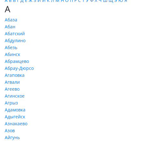
А
Б
В
Г
Д
Е
Ж
З
И
Й
К
Л
М
Н
О
П
Р
С
Т
У
Ф
Х
Ч
Ш
Щ
Э
Ю
Я
А
Абаза
Абан
Абатский
Абдулино
Абезь
Абинск
Абрамцево
Абрау-Дюрсо
Агаповка
Агвали
Агеево
Агинское
Агрыз
Адамовка
Адыгейск
Азнакаево
Азов
Айгунь