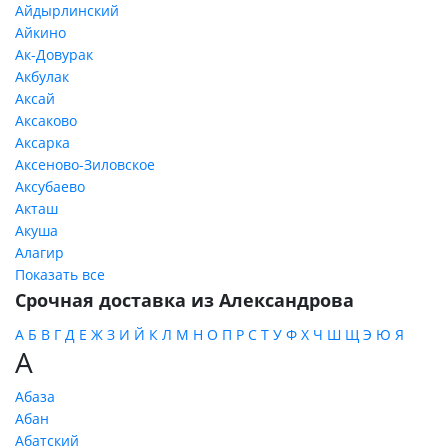
Айдырлинский
Айкино
Ак-Довурак
Акбулак
Аксай
Аксаково
Аксарка
Аксеново-Зиловское
Аксубаево
Акташ
Акуша
Алагир
Показать все
Срочная доставка из Александрова
А
Б
В
Г
Д
Е
Ж
З
И
Й
К
Л
М
Н
О
П
Р
С
Т
У
Ф
Х
Ч
Ш
Щ
Э
Ю
Я
А
Абаза
Абан
Абатский