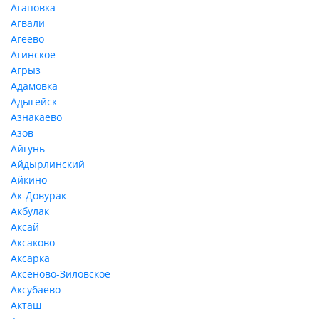
Агаповка
Агвали
Агеево
Агинское
Агрыз
Адамовка
Адыгейск
Азнакаево
Азов
Айгунь
Айдырлинский
Айкино
Ак-Довурак
Акбулак
Аксай
Аксаково
Аксарка
Аксеново-Зиловское
Аксубаево
Акташ