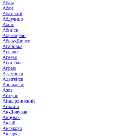
Абаза
Абан
Абатский
Абдулино
Абезь
Абинск
Абрамцево
Абрау-Дюрсо
Агаповка
Агвали
Агеево
Агинское
Агрыз
Адамовка
Адыгейск
Азнакаево
Азов
Айгунь
Айдырлинский
Айкино
Ак-Довурак
Акбулак
Аксай
Аксаково
Аксарка