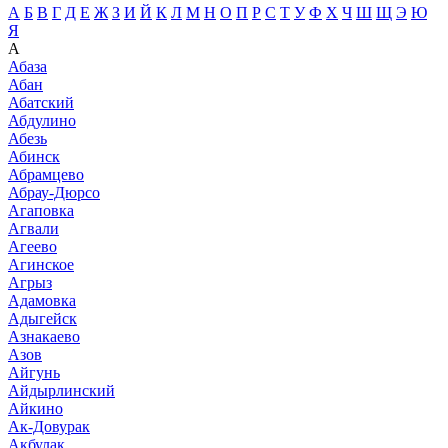
А
Б
В
Г
Д
Е
Ж
З
И
Й
К
Л
М
Н
О
П
Р
С
Т
У
Ф
Х
Ч
Ш
Щ
Э
Ю
Я
А
Абаза
Абан
Абатский
Абдулино
Абезь
Абинск
Абрамцево
Абрау-Дюрсо
Агаповка
Агвали
Агеево
Агинское
Агрыз
Адамовка
Адыгейск
Азнакаево
Азов
Айгунь
Айдырлинский
Айкино
Ак-Довурак
Акбулак