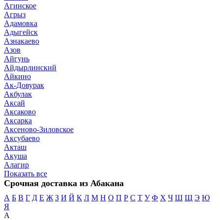
Агинское
Агрыз
Адамовка
Адыгейск
Азнакаево
Азов
Айгунь
Айдырлинский
Айкино
Ак-Довурак
Акбулак
Аксай
Аксаково
Аксарка
Аксеново-Зиловское
Аксубаево
Акташ
Акуша
Алагир
Показать все
Срочная доставка из Абакана
А
Б
В
Г
Д
Е
Ж
З
И
Й
К
Л
М
Н
О
П
Р
С
Т
У
Ф
Х
Ч
Ш
Щ
Э
Ю
Я
А