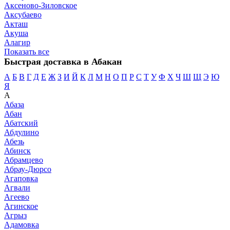
Аксеново-Зиловское
Аксубаево
Акташ
Акуша
Алагир
Показать все
Быстрая доставка в Абакан
А
Б
В
Г
Д
Е
Ж
З
И
Й
К
Л
М
Н
О
П
Р
С
Т
У
Ф
Х
Ч
Ш
Щ
Э
Ю
Я
А
Абаза
Абан
Абатский
Абдулино
Абезь
Абинск
Абрамцево
Абрау-Дюрсо
Агаповка
Агвали
Агеево
Агинское
Агрыз
Адамовка