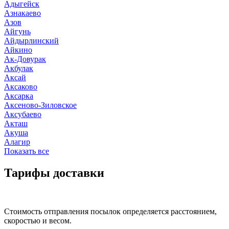
Адыгейск
Азнакаево
Азов
Айгунь
Айдырлинский
Айкино
Ак-Довурак
Акбулак
Аксай
Аксаково
Аксарка
Аксеново-Зиловское
Аксубаево
Акташ
Акуша
Алагир
Показать все
Тарифы доставки
Стоимость отправления посылок определяется расстоянием,
скоростью и весом.