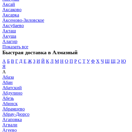
Аксай
Аксаково
Аксарка
Аксеново-Зиловское
Аксубаево
Акташ
Акуша
Алагир
Показать все
Быстрая доставка в Алмазный
А
Б
В
Г
Д
Е
Ж
З
И
Й
К
Л
М
Н
О
П
Р
С
Т
У
Ф
Х
Ч
Ш
Щ
Э
Ю
Я
А
Абаза
Абан
Абатский
Абдулино
Абезь
Абинск
Абрамцево
Абрау-Дюрсо
Агаповка
Агвали
Агеево