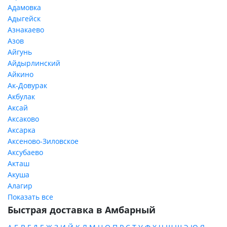
Адамовка
Адыгейск
Азнакаево
Азов
Айгунь
Айдырлинский
Айкино
Ак-Довурак
Акбулак
Аксай
Аксаково
Аксарка
Аксеново-Зиловское
Аксубаево
Акташ
Акуша
Алагир
Показать все
Быстрая доставка в Амбарный