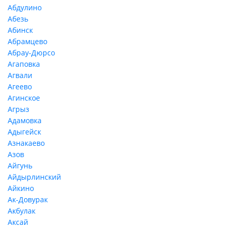
Абдулино
Абезь
Абинск
Абрамцево
Абрау-Дюрсо
Агаповка
Агвали
Агеево
Агинское
Агрыз
Адамовка
Адыгейск
Азнакаево
Азов
Айгунь
Айдырлинский
Айкино
Ак-Довурак
Акбулак
Аксай