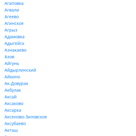
Агаповка
Агвали
Агеево
Агинское
Агрыз
Адамовка
Адыгейск
Азнакаево
Азов
Айгунь
Айдырлинский
Айкино
Ак-Довурак
Акбулак
Аксай
Аксаково
Аксарка
Аксеново-Зиловское
Аксубаево
Акташ