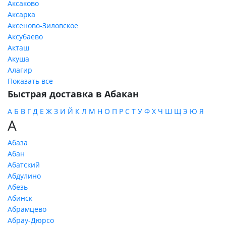
Аксаково
Аксарка
Аксеново-Зиловское
Аксубаево
Акташ
Акуша
Алагир
Показать все
Быстрая доставка в Абакан
А
Б
В
Г
Д
Е
Ж
З
И
Й
К
Л
М
Н
О
П
Р
С
Т
У
Ф
Х
Ч
Ш
Щ
Э
Ю
Я
А
Абаза
Абан
Абатский
Абдулино
Абезь
Абинск
Абрамцево
Абрау-Дюрсо