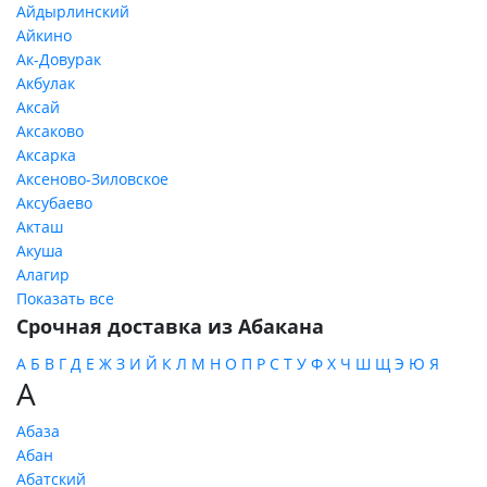
Айдырлинский
Айкино
Ак-Довурак
Акбулак
Аксай
Аксаково
Аксарка
Аксеново-Зиловское
Аксубаево
Акташ
Акуша
Алагир
Показать все
Срочная доставка из Абакана
А
Б
В
Г
Д
Е
Ж
З
И
Й
К
Л
М
Н
О
П
Р
С
Т
У
Ф
Х
Ч
Ш
Щ
Э
Ю
Я
А
Абаза
Абан
Абатский