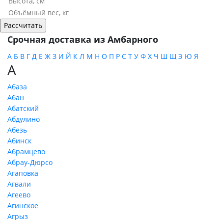
Срочная доставка из Амбарного
А
Б
В
Г
Д
Е
Ж
З
И
Й
К
Л
М
Н
О
П
Р
С
Т
У
Ф
Х
Ч
Ш
Щ
Э
Ю
Я
А
Абаза
Абан
Абатский
Абдулино
Абезь
Абинск
Абрамцево
Абрау-Дюрсо
Агаповка
Агвали
Агеево
Агинское
Агрыз