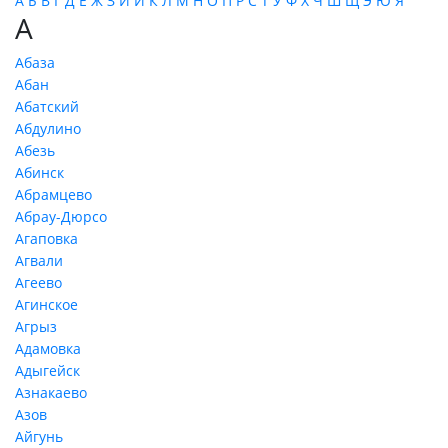
А
Б
В
Г
Д
Е
Ж
З
И
Й
К
Л
М
Н
О
П
Р
С
Т
У
Ф
Х
Ч
Ш
Щ
Э
Ю
Я
А
Абаза
Абан
Абатский
Абдулино
Абезь
Абинск
Абрамцево
Абрау-Дюрсо
Агаповка
Агвали
Агеево
Агинское
Агрыз
Адамовка
Адыгейск
Азнакаево
Азов
Айгунь