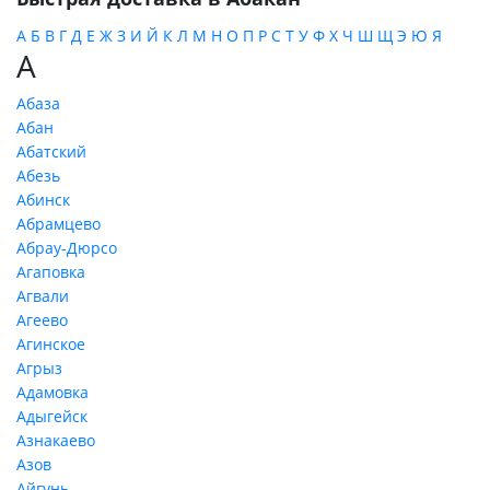
А
Б
В
Г
Д
Е
Ж
З
И
Й
К
Л
М
Н
О
П
Р
С
Т
У
Ф
Х
Ч
Ш
Щ
Э
Ю
Я
А
Абаза
Абан
Абатский
Абезь
Абинск
Абрамцево
Абрау-Дюрсо
Агаповка
Агвали
Агеево
Агинское
Агрыз
Адамовка
Адыгейск
Азнакаево
Азов
Айгунь