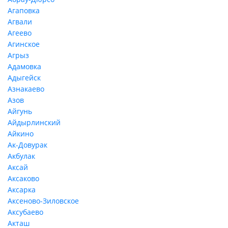
Агаповка
Агвали
Агеево
Агинское
Агрыз
Адамовка
Адыгейск
Азнакаево
Азов
Айгунь
Айдырлинский
Айкино
Ак-Довурак
Акбулак
Аксай
Аксаково
Аксарка
Аксеново-Зиловское
Аксубаево
Акташ