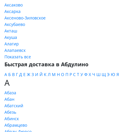
Аксаково
Аксарка
Аксеново-Зиловское
Аксубаево
Акташ
Акуша
Алагир
Алапаевск
Показать все
Быстрая доставка в Абдулино
А
Б
В
Г
Д
Е
Ж
З
И
Й
К
Л
М
Н
О
П
Р
С
Т
У
Ф
Х
Ч
Ш
Щ
Э
Ю
Я
А
Абаза
Абан
Абатский
Абезь
Абинск
Абрамцево
Абрау-Дюрсо