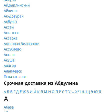
Айдырлинский
Айкино
Ак-Довурак
Акбулак
Аксай
Аксаково
Аксарка
Аксеново-Зиловское
Аксубаево
Акташ
Акуша
Алагир
Алапаевск
Показать все
Срочная доставка из Абдулина
А
Б
В
Г
Д
Е
Ж
З
И
Й
К
Л
М
Н
О
П
Р
С
Т
У
Ф
Х
Ч
Ш
Щ
Э
Ю
Я
А
Абаза