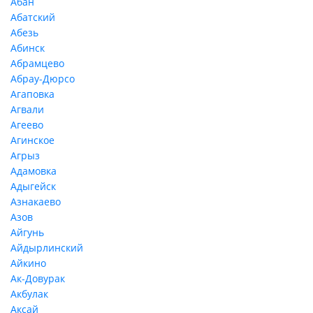
Абан
Абатский
Абезь
Абинск
Абрамцево
Абрау-Дюрсо
Агаповка
Агвали
Агеево
Агинское
Агрыз
Адамовка
Адыгейск
Азнакаево
Азов
Айгунь
Айдырлинский
Айкино
Ак-Довурак
Акбулак
Аксай