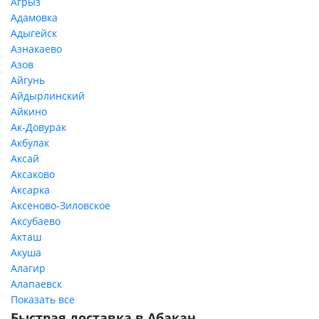
Агрыз
Адамовка
Адыгейск
Азнакаево
Азов
Айгунь
Айдырлинский
Айкино
Ак-Довурак
Акбулак
Аксай
Аксаково
Аксарка
Аксеново-Зиловское
Аксубаево
Акташ
Акуша
Алагир
Алапаевск
Показать все
Быстрая доставка в Абакан