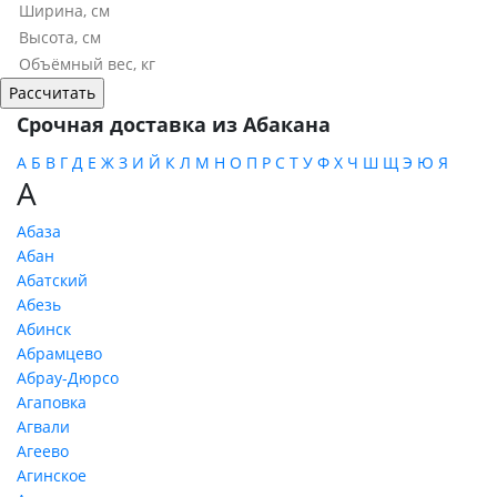
Срочная доставка из Абакана
А
Б
В
Г
Д
Е
Ж
З
И
Й
К
Л
М
Н
О
П
Р
С
Т
У
Ф
Х
Ч
Ш
Щ
Э
Ю
Я
А
Абаза
Абан
Абатский
Абезь
Абинск
Абрамцево
Абрау-Дюрсо
Агаповка
Агвали
Агеево
Агинское