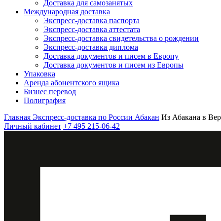
Доставка для самозанятых
Международная доставка
Экспресс-доставка паспорта
Экспресс-доставка аттестата
Экспресс-доставка свидетельства о рождении
Экспресс-доставка диплома
Доставка документов и писем в Европу
Доставка документов и писем из Европы
Упаковка
Аренда абонентского ящика
Бизнес перевод
Полиграфия
Главная
Экспресс-доставка по России
Абакан
Из Абакана в Ве
Личный кабинет
+7 495 215-06-42