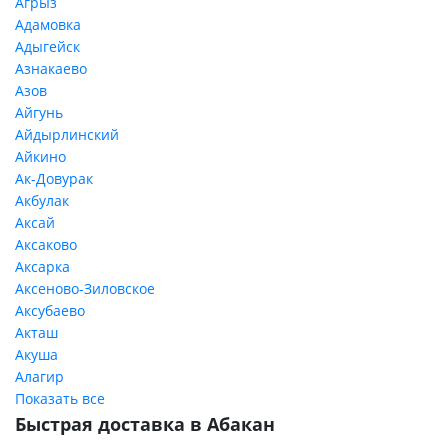
Агрыз
Адамовка
Адыгейск
Азнакаево
Азов
Айгунь
Айдырлинский
Айкино
Ак-Довурак
Акбулак
Аксай
Аксаково
Аксарка
Аксеново-Зиловское
Аксубаево
Акташ
Акуша
Алагир
Показать все
Быстрая доставка в Абакан