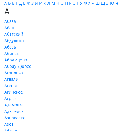
А
Б
В
Г
Д
Е
Ж
З
И
Й
К
Л
М
Н
О
П
Р
С
Т
У
Ф
Х
Ч
Ш
Щ
Э
Ю
Я
А
Абаза
Абан
Абатский
Абдулино
Абезь
Абинск
Абрамцево
Абрау-Дюрсо
Агаповка
Агвали
Агеево
Агинское
Агрыз
Адамовка
Адыгейск
Азнакаево
Азов
Айгунь