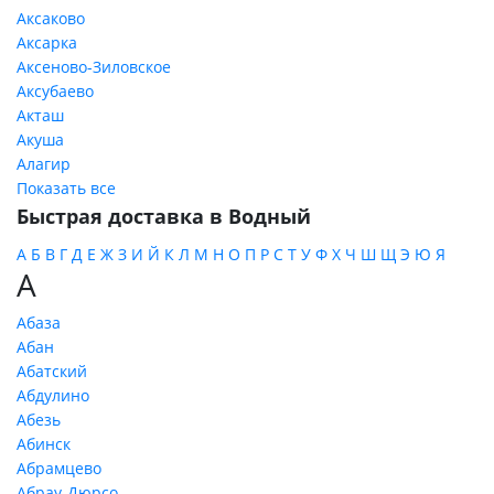
Аксаково
Аксарка
Аксеново-Зиловское
Аксубаево
Акташ
Акуша
Алагир
Показать все
Быстрая доставка в Водный
А
Б
В
Г
Д
Е
Ж
З
И
Й
К
Л
М
Н
О
П
Р
С
Т
У
Ф
Х
Ч
Ш
Щ
Э
Ю
Я
А
Абаза
Абан
Абатский
Абдулино
Абезь
Абинск
Абрамцево
Абрау-Дюрсо