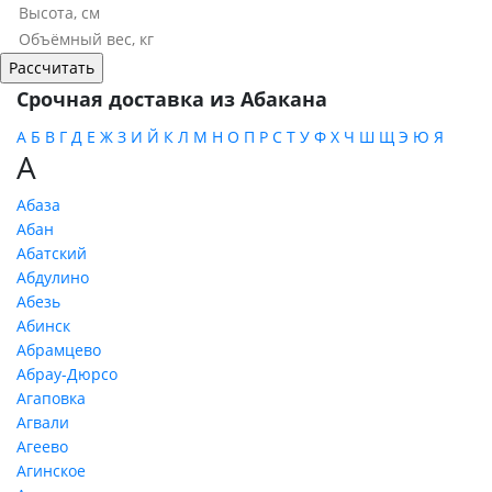
Срочная доставка из Абакана
А
Б
В
Г
Д
Е
Ж
З
И
Й
К
Л
М
Н
О
П
Р
С
Т
У
Ф
Х
Ч
Ш
Щ
Э
Ю
Я
А
Абаза
Абан
Абатский
Абдулино
Абезь
Абинск
Абрамцево
Абрау-Дюрсо
Агаповка
Агвали
Агеево
Агинское