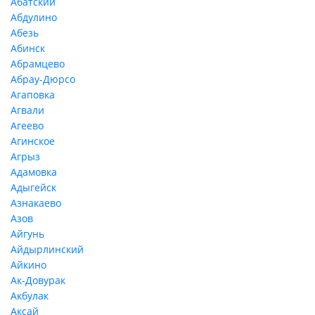
Абатский
Абдулино
Абезь
Абинск
Абрамцево
Абрау-Дюрсо
Агаповка
Агвали
Агеево
Агинское
Агрыз
Адамовка
Адыгейск
Азнакаево
Азов
Айгунь
Айдырлинский
Айкино
Ак-Довурак
Акбулак
Аксай