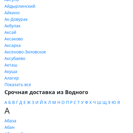
Айдырлинский
Айкино
Ак-Довурак
Акбулак
Аксай
Аксаково
Аксарка
Аксеново-Зиловское
Аксубаево
Акташ
Акуша
Алагир
Показать все
Срочная доставка из Водного
А
Б
В
Г
Д
Е
Ж
З
И
Й
К
Л
М
Н
О
П
Р
С
Т
У
Ф
Х
Ч
Ш
Щ
Э
Ю
Я
А
Абаза
Абан