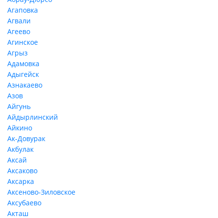
Агаповка
Агвали
Агеево
Агинское
Агрыз
Адамовка
Адыгейск
Азнакаево
Азов
Айгунь
Айдырлинский
Айкино
Ак-Довурак
Акбулак
Аксай
Аксаково
Аксарка
Аксеново-Зиловское
Аксубаево
Акташ