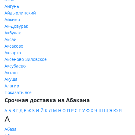
Айгунь
Айдырлинский
Айкино
Ак-Довурак
Акбулак
Аксай
Аксаково
Аксарка
Аксеново-Зиловское
Аксубаево
Акташ
Акуша
Алагир
Показать все
Срочная доставка из Абакана
А
Б
В
Г
Д
Е
Ж
З
И
Й
К
Л
М
Н
О
П
Р
С
Т
У
Ф
Х
Ч
Ш
Щ
Э
Ю
Я
А
Абаза