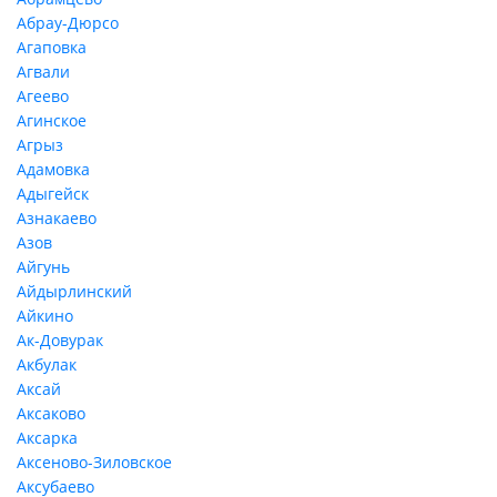
Абрау-Дюрсо
Агаповка
Агвали
Агеево
Агинское
Агрыз
Адамовка
Адыгейск
Азнакаево
Азов
Айгунь
Айдырлинский
Айкино
Ак-Довурак
Акбулак
Аксай
Аксаково
Аксарка
Аксеново-Зиловское
Аксубаево