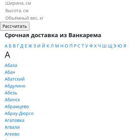
Срочная доставка из Ванкарема
А
Б
В
Г
Д
Е
Ж
З
И
Й
К
Л
М
Н
О
П
Р
С
Т
У
Ф
Х
Ч
Ш
Щ
Э
Ю
Я
А
Абаза
Абан
Абатский
Абдулино
Абезь
Абинск
Абрамцево
Абрау-Дюрсо
Агаповка
Агвали
Агеево