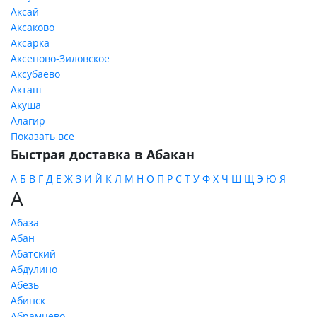
Аксай
Аксаково
Аксарка
Аксеново-Зиловское
Аксубаево
Акташ
Акуша
Алагир
Показать все
Быстрая доставка в Абакан
А
Б
В
Г
Д
Е
Ж
З
И
Й
К
Л
М
Н
О
П
Р
С
Т
У
Ф
Х
Ч
Ш
Щ
Э
Ю
Я
А
Абаза
Абан
Абатский
Абдулино
Абезь
Абинск
Абрамцево