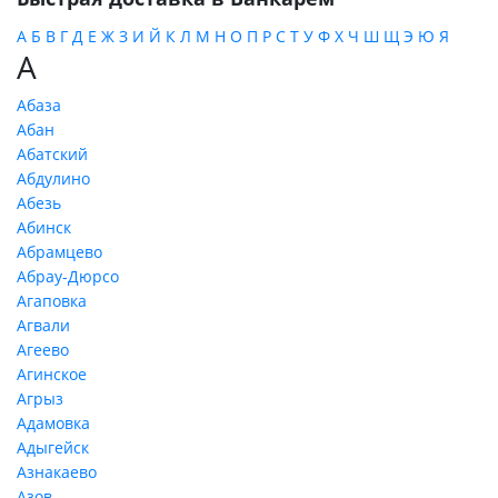
А
Б
В
Г
Д
Е
Ж
З
И
Й
К
Л
М
Н
О
П
Р
С
Т
У
Ф
Х
Ч
Ш
Щ
Э
Ю
Я
А
Абаза
Абан
Абатский
Абдулино
Абезь
Абинск
Абрамцево
Абрау-Дюрсо
Агаповка
Агвали
Агеево
Агинское
Агрыз
Адамовка
Адыгейск
Азнакаево
Азов