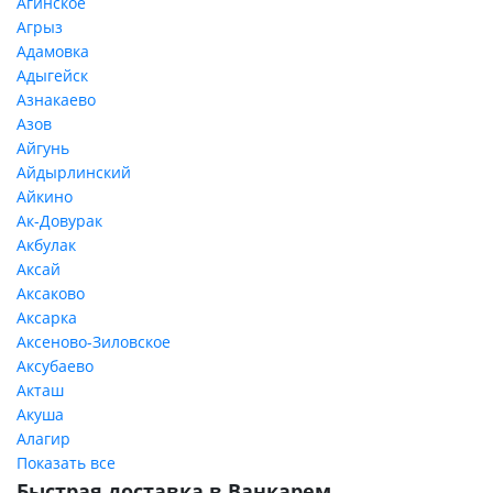
Агинское
Агрыз
Адамовка
Адыгейск
Азнакаево
Азов
Айгунь
Айдырлинский
Айкино
Ак-Довурак
Акбулак
Аксай
Аксаково
Аксарка
Аксеново-Зиловское
Аксубаево
Акташ
Акуша
Алагир
Показать все
Быстрая доставка в Ванкарем