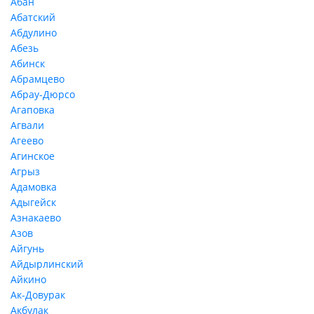
Абан
Абатский
Абдулино
Абезь
Абинск
Абрамцево
Абрау-Дюрсо
Агаповка
Агвали
Агеево
Агинское
Агрыз
Адамовка
Адыгейск
Азнакаево
Азов
Айгунь
Айдырлинский
Айкино
Ак-Довурак
Акбулак