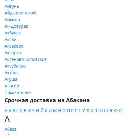
Айгунь
Айдырлинский
Айкино
Ак-Довурак
Акбулак
Аксай
Аксаково
Аксарка
Аксеново-Зиловское
Аксубаево
Акташ
Акуша
Алагир
Показать все
Срочная доставка из Абакана
А
Б
В
Г
Д
Е
Ж
З
И
Й
К
Л
М
Н
О
П
Р
С
Т
У
Ф
Х
Ч
Ш
Щ
Э
Ю
Я
А
Абаза