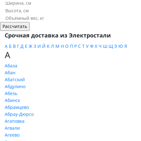
Срочная доставка из Электростали
А
Б
В
Г
Д
Е
Ж
З
И
Й
К
Л
М
Н
О
П
Р
С
Т
У
Ф
Х
Ч
Ш
Щ
Э
Ю
Я
А
Абаза
Абан
Абатский
Абдулино
Абезь
Абинск
Абрамцево
Абрау-Дюрсо
Агаповка
Агвали
Агеево