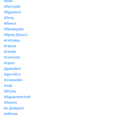
Абан
Абатский
Абдулино
Абезь
Абинск
Абрамцево
Абрау-Дюрсо
Агаповка
Агвали
Агеево
Агинское
Агрыз
Адамовка
Адыгейск
Азнакаево
Азов
Айгунь
Айдырлинский
Айкино
Ак-Довурак
Акбулак