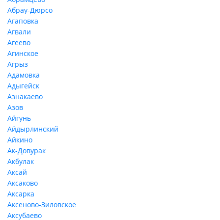
Абрау-Дюрсо
Агаповка
Агвали
Агеево
Агинское
Агрыз
Адамовка
Адыгейск
Азнакаево
Азов
Айгунь
Айдырлинский
Айкино
Ак-Довурак
Акбулак
Аксай
Аксаково
Аксарка
Аксеново-Зиловское
Аксубаево