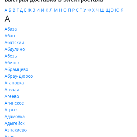
А
Б
В
Г
Д
Е
Ж
З
И
Й
К
Л
М
Н
О
П
Р
С
Т
У
Ф
Х
Ч
Ш
Щ
Э
Ю
Я
А
Абаза
Абан
Абатский
Абдулино
Абезь
Абинск
Абрамцево
Абрау-Дюрсо
Агаповка
Агвали
Агеево
Агинское
Агрыз
Адамовка
Адыгейск
Азнакаево
Азов