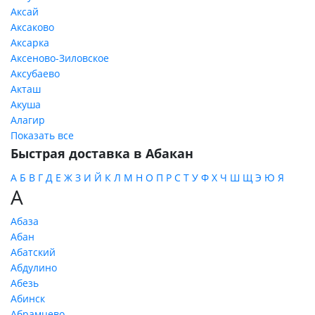
Аксай
Аксаково
Аксарка
Аксеново-Зиловское
Аксубаево
Акташ
Акуша
Алагир
Показать все
Быстрая доставка в Абакан
А
Б
В
Г
Д
Е
Ж
З
И
Й
К
Л
М
Н
О
П
Р
С
Т
У
Ф
Х
Ч
Ш
Щ
Э
Ю
Я
А
Абаза
Абан
Абатский
Абдулино
Абезь
Абинск
Абрамцево