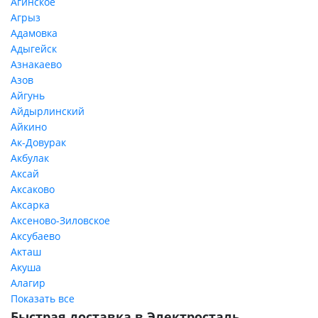
Агинское
Агрыз
Адамовка
Адыгейск
Азнакаево
Азов
Айгунь
Айдырлинский
Айкино
Ак-Довурак
Акбулак
Аксай
Аксаково
Аксарка
Аксеново-Зиловское
Аксубаево
Акташ
Акуша
Алагир
Показать все
Быстрая доставка в Электросталь