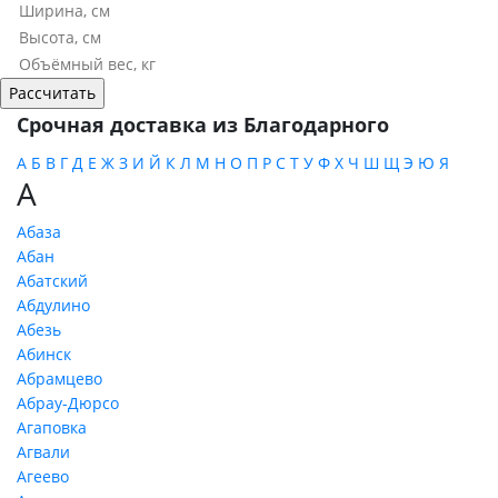
Срочная доставка из Благодарного
А
Б
В
Г
Д
Е
Ж
З
И
Й
К
Л
М
Н
О
П
Р
С
Т
У
Ф
Х
Ч
Ш
Щ
Э
Ю
Я
А
Абаза
Абан
Абатский
Абдулино
Абезь
Абинск
Абрамцево
Абрау-Дюрсо
Агаповка
Агвали
Агеево