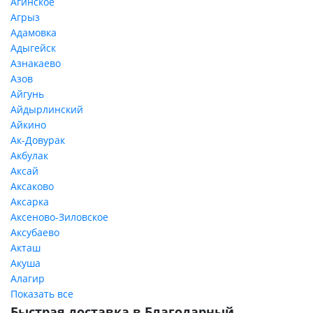
Агинское
Агрыз
Адамовка
Адыгейск
Азнакаево
Азов
Айгунь
Айдырлинский
Айкино
Ак-Довурак
Акбулак
Аксай
Аксаково
Аксарка
Аксеново-Зиловское
Аксубаево
Акташ
Акуша
Алагир
Показать все
Быстрая доставка в Благодарный