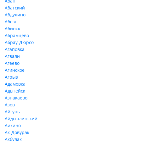
Абан
Абатский
Абдулино
Абезь
Абинск
Абрамцево
Абрау-Дюрсо
Агаповка
Агвали
Агеево
Агинское
Агрыз
Адамовка
Адыгейск
Азнакаево
Азов
Айгунь
Айдырлинский
Айкино
Ак-Довурак
Акбулак