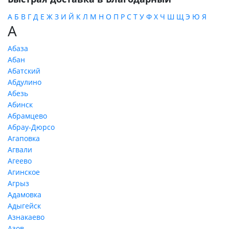
А
Б
В
Г
Д
Е
Ж
З
И
Й
К
Л
М
Н
О
П
Р
С
Т
У
Ф
Х
Ч
Ш
Щ
Э
Ю
Я
А
Абаза
Абан
Абатский
Абдулино
Абезь
Абинск
Абрамцево
Абрау-Дюрсо
Агаповка
Агвали
Агеево
Агинское
Агрыз
Адамовка
Адыгейск
Азнакаево
Азов