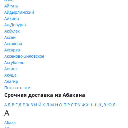
Айгунь
Айдырлинский
Айкино
Ак-Довурак
Акбулак
Аксай
Аксаково
Аксарка
Аксеново-Зиловское
Аксубаево
Акташ
Акуша
Алагир
Показать все
Срочная доставка из Абакана
А
Б
В
Г
Д
Е
Ж
З
И
Й
К
Л
М
Н
О
П
Р
С
Т
У
Ф
Х
Ч
Ш
Щ
Э
Ю
Я
А
Абаза