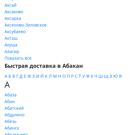
Аксай
Аксаково
Аксарка
Аксеново-Зиловское
Аксубаево
Акташ
Акуша
Алагир
Показать все
Быстрая доставка в Абакан
А
Б
В
Г
Д
Е
Ж
З
И
Й
К
Л
М
Н
О
П
Р
С
Т
У
Ф
Х
Ч
Ш
Щ
Э
Ю
Я
А
Абаза
Абан
Абатский
Абдулино
Абезь
Абинск
Абрамцево