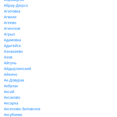
Абрау-Дюрсо
Агаповка
Агвали
Агеево
Агинское
Агрыз
Адамовка
Адыгейск
Азнакаево
Азов
Айгунь
Айдырлинский
Айкино
Ак-Довурак
Акбулак
Аксай
Аксаково
Аксарка
Аксеново-Зиловское
Аксубаево