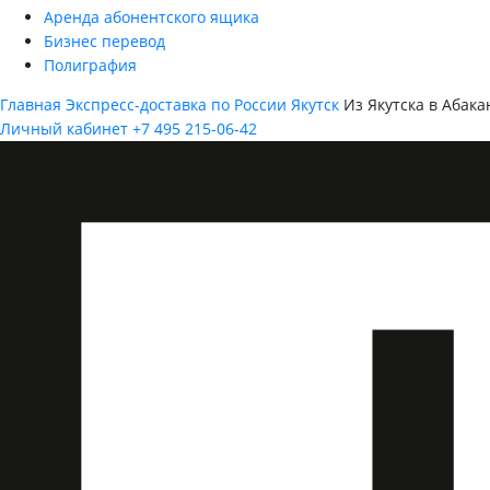
Аренда абонентского ящика
Бизнес перевод
Полиграфия
Главная
Экспресс-доставка по России
Якутск
Из Якутска в Абака
Личный кабинет
+7 495 215-06-42