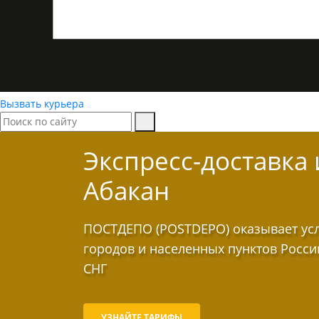
Вызвать курьера
Экспресс-доставка
Абакан
ПОСТДЕПО (POSTDEPO) оказывает услу
городов и населенных пунктов Росси
СНГ
УЗНАЙТЕ ТАРИФЫ