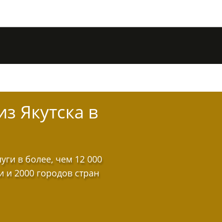
из Якутска в
ги в более, чем 12 000
и и 2000 городов стран