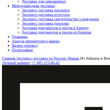
Доставка для самозанятых
Международная доставка
Экспресс-доставка паспорта
Экспресс-доставка аттестата
Экспресс-доставка свидетельства о рождении
Экспресс-доставка диплома
Доставка документов и писем в Европу
Доставка документов и писем из Европы
Упаковка
Аренда абонентского ящика
Бизнес перевод
Полиграфия
Главная
Экспресс-доставка по России
Абакан
Из Абакана в Ве
Личный кабинет
+7 495 215-06-42