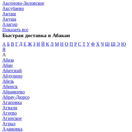
Аксеново-Зиловское
Аксубаево
Акташ
Акуша
Алагир
Показать все
Быстрая доставка в Абакан
А
Б
В
Г
Д
Е
Ж
З
И
Й
К
Л
М
Н
О
П
Р
С
Т
У
Ф
Х
Ч
Ш
Щ
Э
Ю
Я
А
Абаза
Абан
Абатский
Абдулино
Абезь
Абинск
Абрамцево
Абрау-Дюрсо
Агаповка
Агвали
Агеево
Агинское
Агрыз
Адамовка