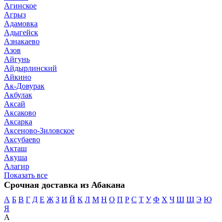
Агинское
Агрыз
Адамовка
Адыгейск
Азнакаево
Азов
Айгунь
Айдырлинский
Айкино
Ак-Довурак
Акбулак
Аксай
Аксаково
Аксарка
Аксеново-Зиловское
Аксубаево
Акташ
Акуша
Алагир
Показать все
Срочная доставка из Абакана
А
Б
В
Г
Д
Е
Ж
З
И
Й
К
Л
М
Н
О
П
Р
С
Т
У
Ф
Х
Ч
Ш
Щ
Э
Ю
Я
А