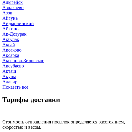
Адыгейск
Азнакаево
Азов
Айгунь
Айдырлинский
Айкино
Ак-Довурак
Акбулак
Аксай
Аксаково
Аксарка
Аксеново-Зиловское
Аксубаево
Акташ
Акуша
Алагир
Показать все
Тарифы доставки
Стоимость отправления посылок определяется расстоянием,
скоростью и весом.