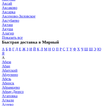
Аксай
Аксаково
Аксарка
Аксеново-Зиловское
Аксубаево
Акташ
Акуша
Алагир
Показать все
Быстрая доставка в Мирный
А
Б
В
Г
Д
Е
Ж
З
И
Й
К
Л
М
Н
О
П
Р
С
Т
У
Ф
Х
Ч
Ш
Щ
Э
Ю
Я
А
Абаза
Абан
Абатский
Абдулино
Абезь
Абинск
Абрамцево
Абрау-Дюрсо
Агаповка
Агвали
Агеево