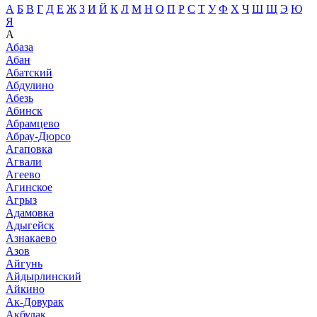
А
Б
В
Г
Д
Е
Ж
З
И
Й
К
Л
М
Н
О
П
Р
С
Т
У
Ф
Х
Ч
Ш
Щ
Э
Ю
Я
А
Абаза
Абан
Абатский
Абдулино
Абезь
Абинск
Абрамцево
Абрау-Дюрсо
Агаповка
Агвали
Агеево
Агинское
Агрыз
Адамовка
Адыгейск
Азнакаево
Азов
Айгунь
Айдырлинский
Айкино
Ак-Довурак
Акбулак