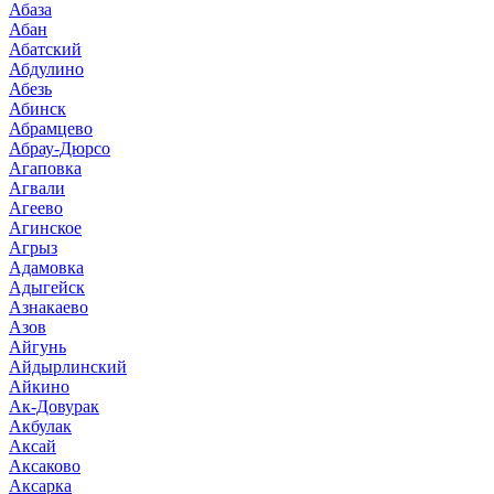
Абаза
Абан
Абатский
Абдулино
Абезь
Абинск
Абрамцево
Абрау-Дюрсо
Агаповка
Агвали
Агеево
Агинское
Агрыз
Адамовка
Адыгейск
Азнакаево
Азов
Айгунь
Айдырлинский
Айкино
Ак-Довурак
Акбулак
Аксай
Аксаково
Аксарка