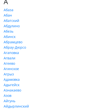
А
Абаза
Абан
Абатский
Абдулино
Абезь
Абинск
Абрамцево
Абрау-Дюрсо
Агаповка
Агвали
Агеево
Агинское
Агрыз
Адамовка
Адыгейск
Азнакаево
Азов
Айгунь
Айдырлинский