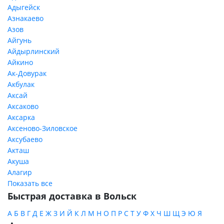
Адыгейск
Азнакаево
Азов
Айгунь
Айдырлинский
Айкино
Ак-Довурак
Акбулак
Аксай
Аксаково
Аксарка
Аксеново-Зиловское
Аксубаево
Акташ
Акуша
Алагир
Показать все
Быстрая доставка в Вольск
А
Б
В
Г
Д
Е
Ж
З
И
Й
К
Л
М
Н
О
П
Р
С
Т
У
Ф
Х
Ч
Ш
Щ
Э
Ю
Я