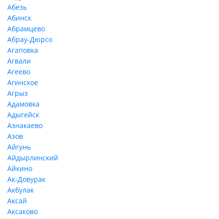
Абезь
Абинск
Абрамцево
Абрау-Дюрсо
Агаповка
Агвали
Агеево
Агинское
Агрыз
Адамовка
Адыгейск
Азнакаево
Азов
Айгунь
Айдырлинский
Айкино
Ак-Довурак
Акбулак
Аксай
Аксаково