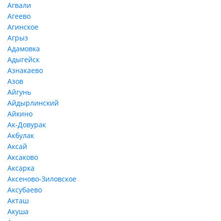
Агвали
Агеево
Агинское
Агрыз
Адамовка
Адыгейск
Азнакаево
Азов
Айгунь
Айдырлинский
Айкино
Ак-Довурак
Акбулак
Аксай
Аксаково
Аксарка
Аксеново-Зиловское
Аксубаево
Акташ
Акуша