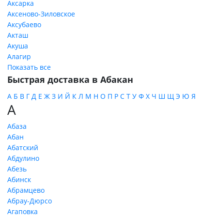
Аксарка
Аксеново-Зиловское
Аксубаево
Акташ
Акуша
Алагир
Показать все
Быстрая доставка в Абакан
А
Б
В
Г
Д
Е
Ж
З
И
Й
К
Л
М
Н
О
П
Р
С
Т
У
Ф
Х
Ч
Ш
Щ
Э
Ю
Я
А
Абаза
Абан
Абатский
Абдулино
Абезь
Абинск
Абрамцево
Абрау-Дюрсо
Агаповка