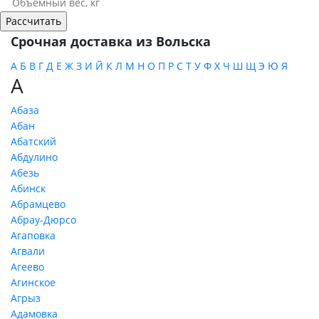
Срочная доставка из Вольска
А
Б
В
Г
Д
Е
Ж
З
И
Й
К
Л
М
Н
О
П
Р
С
Т
У
Ф
Х
Ч
Ш
Щ
Э
Ю
Я
А
Абаза
Абан
Абатский
Абдулино
Абезь
Абинск
Абрамцево
Абрау-Дюрсо
Агаповка
Агвали
Агеево
Агинское
Агрыз
Адамовка