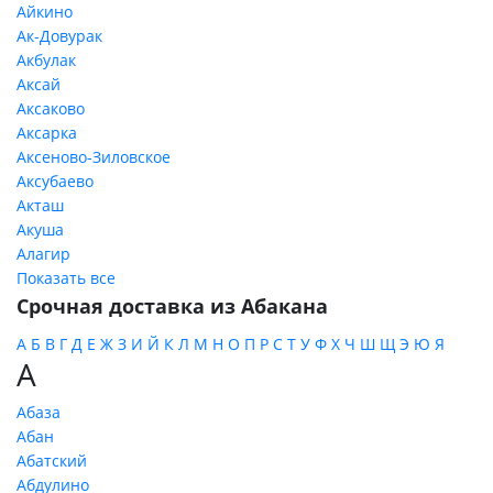
Айкино
Ак-Довурак
Акбулак
Аксай
Аксаково
Аксарка
Аксеново-Зиловское
Аксубаево
Акташ
Акуша
Алагир
Показать все
Срочная доставка из Абакана
А
Б
В
Г
Д
Е
Ж
З
И
Й
К
Л
М
Н
О
П
Р
С
Т
У
Ф
Х
Ч
Ш
Щ
Э
Ю
Я
А
Абаза
Абан
Абатский
Абдулино