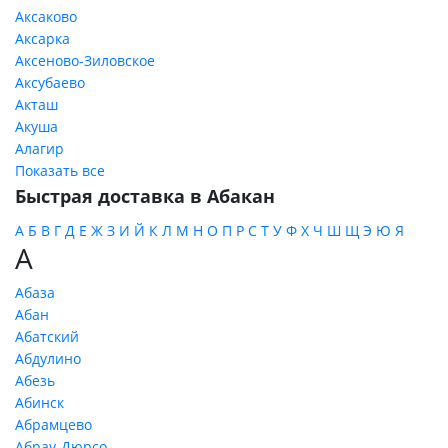
Аксаково
Аксарка
Аксеново-Зиловское
Аксубаево
Акташ
Акуша
Алагир
Показать все
Быстрая доставка в Абакан
А
Б
В
Г
Д
Е
Ж
З
И
Й
К
Л
М
Н
О
П
Р
С
Т
У
Ф
Х
Ч
Ш
Щ
Э
Ю
Я
А
Абаза
Абан
Абатский
Абдулино
Абезь
Абинск
Абрамцево
Абрау-Дюрсо