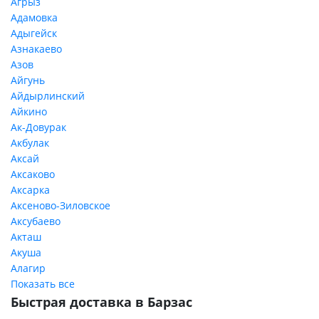
Агрыз
Адамовка
Адыгейск
Азнакаево
Азов
Айгунь
Айдырлинский
Айкино
Ак-Довурак
Акбулак
Аксай
Аксаково
Аксарка
Аксеново-Зиловское
Аксубаево
Акташ
Акуша
Алагир
Показать все
Быстрая доставка в Барзас