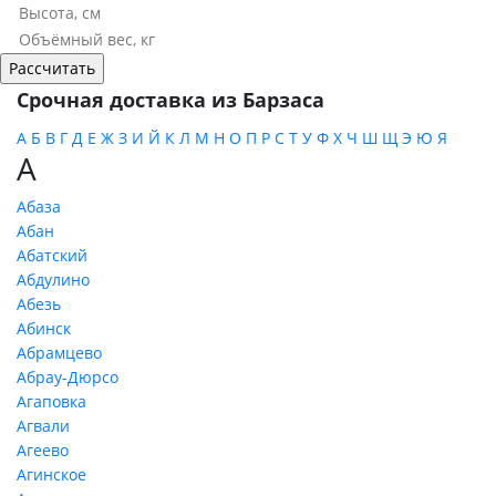
Срочная доставка из Барзаса
А
Б
В
Г
Д
Е
Ж
З
И
Й
К
Л
М
Н
О
П
Р
С
Т
У
Ф
Х
Ч
Ш
Щ
Э
Ю
Я
А
Абаза
Абан
Абатский
Абдулино
Абезь
Абинск
Абрамцево
Абрау-Дюрсо
Агаповка
Агвали
Агеево
Агинское