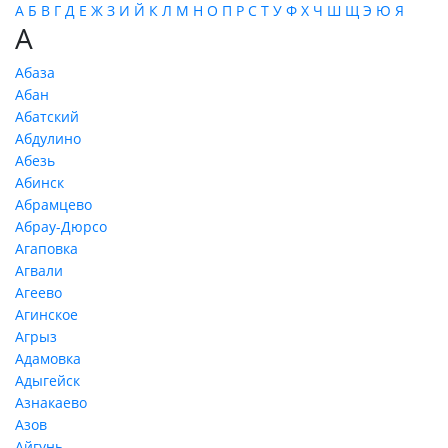
А
Б
В
Г
Д
Е
Ж
З
И
Й
К
Л
М
Н
О
П
Р
С
Т
У
Ф
Х
Ч
Ш
Щ
Э
Ю
Я
А
Абаза
Абан
Абатский
Абдулино
Абезь
Абинск
Абрамцево
Абрау-Дюрсо
Агаповка
Агвали
Агеево
Агинское
Агрыз
Адамовка
Адыгейск
Азнакаево
Азов
Айгунь