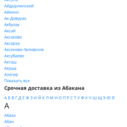
Айдырлинский
Айкино
Ак-Довурак
Акбулак
Аксай
Аксаково
Аксарка
Аксеново-Зиловское
Аксубаево
Акташ
Акуша
Алагир
Показать все
Срочная доставка из Абакана
А
Б
В
Г
Д
Е
Ж
З
И
Й
К
Л
М
Н
О
П
Р
С
Т
У
Ф
Х
Ч
Ш
Щ
Э
Ю
Я
А
Абаза
Абан