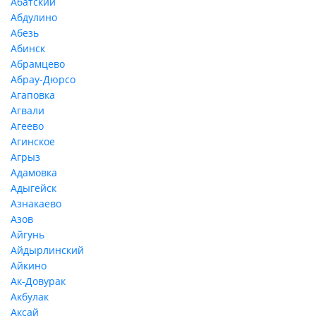
Абатский
Абдулино
Абезь
Абинск
Абрамцево
Абрау-Дюрсо
Агаповка
Агвали
Агеево
Агинское
Агрыз
Адамовка
Адыгейск
Азнакаево
Азов
Айгунь
Айдырлинский
Айкино
Ак-Довурак
Акбулак
Аксай