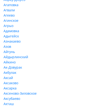
Агаповка
Агвали
Агеево
Агинское
Агрыз
Адамовка
Адыгейск
Азнакаево
Азов
Айгунь
Айдырлинский
Айкино
Ак-Довурак
Акбулак
Аксай
Аксаково
Аксарка
Аксеново-Зиловское
Аксубаево
Акташ