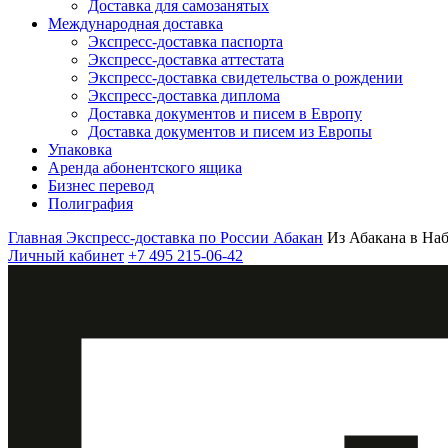
Доставка для самозанятых
Международная доставка
Экспресс-доставка паспорта
Экспресс-доставка аттестата
Экспресс-доставка свидетельства о рождении
Экспресс-доставка диплома
Доставка документов и писем в Европу
Доставка документов и писем из Европы
Упаковка
Аренда абонентского ящика
Бизнес перевод
Полиграфия
Главная
Экспресс-доставка по России
Абакан
Из Абакана в На
Личный кабинет
+7 495 215-06-42